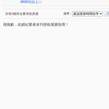
興業馬可波羅
遠東貴族
竹城和賞
中興路
(1)
(1)
(1)
(1)
40000元以上
(1)
六合一街
高鐵北路一段
自立一街
仁德街
(1)
(1)
(1)
(1)
中正三街
莊敬三街
青溪一路
美和路
青
(1)
(2)
(1)
(1)
共有
0
個符合要求的房屋
排序：
中山東路
中正路
楊湖路四段
中正一路
(1)
(1)
(1)
(1)
很抱歉，此經紀業者未刊登租屋廣告唷！
民光東路
中興街
中埔二街
文化路
大興
(1)
(1)
(1)
(1)
萬壽路二段
國際路二段
中華路
中興路
(1)
(1)
(1)
(1)
榮安一街
新南路一段
安東街
莊一街
(1)
(1)
(1)
(1)