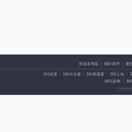
投資者專區
關於我們
廣
591租屋
591中古屋
591新建案
591土地
8891新車
88
Copyrigh