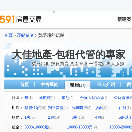
新建案
首頁
經紀業者
黃語曈的店舖
>
>
大佳地產-包租代管的專家
委託出租 投資買賣 資產管理.一通電話專人服務
首頁
中古屋
個人介紹
留
(0)
租屋
(37)
社區：
無
新航棧
星池
合展大觀富琚
亞昕喜徠
(1)
(1)
(2)
(1)
無
音悅琉璃
和境寓見
三本四季
大來賞
(1)
(1)
(2)
(1)
(
用途：
整層住家
獨立套房
分租套房
店面
住辦
(28)
(4)
(2)
(2)
(1)
桃園第一廣場大樓
摩天金融大樓
城中大璽
青
(1)
(1)
(1)
格局：
1房
2房
3房
4房
5房以
(2)
(14)
(10)
(2)
桃園第一廣場二期商業大樓
竹城富士
達曜輕鬆GO
(1)
(1)
(1
雙享樓
昭揚君喆
佳展好市佳
傳佳謙里
(1)
(1)
(1)
(1)
租金：
5000-10000元
10000-15000元
15000-2000
(2)
(9)