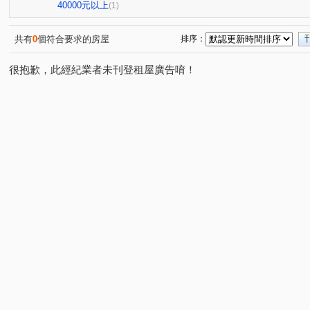
興業馬可波羅
遠東貴族
竹城和賞
中興路
(1)
(1)
(1)
(1)
40000元以上
(1)
六合一街
高鐵北路一段
自立一街
仁德街
(1)
(1)
(1)
(1)
中正三街
莊敬三街
青溪一路
美和路
青
(1)
(2)
(1)
(1)
共有
0
個符合要求的房屋
排序：
中山東路
中正路
楊湖路四段
中正一路
(1)
(1)
(1)
(1)
很抱歉，此經紀業者未刊登租屋廣告唷！
民光東路
中興街
中埔二街
文化路
大興
(1)
(1)
(1)
(1)
萬壽路二段
國際路二段
中華路
中興路
(1)
(1)
(1)
(1)
榮安一街
新南路一段
安東街
莊一街
(1)
(1)
(1)
(1)