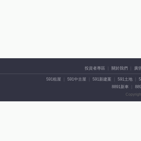
投資者專區
關於我們
廣
591租屋
591中古屋
591新建案
591土地
8891新車
88
Copyrigh