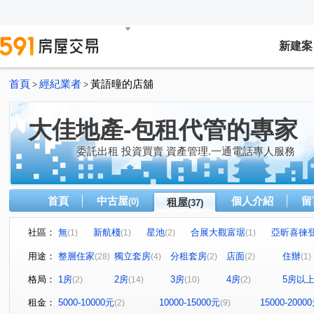
新建案
首頁
經紀業者
黃語曈的店舖
>
>
大佳地產-包租代管的專家
委託出租 投資買賣 資產管理.一通電話專人服務
首頁
中古屋
個人介紹
留
(0)
租屋
(37)
社區：
無
新航棧
星池
合展大觀富琚
亞昕喜徠
(1)
(1)
(2)
(1)
無
音悅琉璃
和境寓見
三本四季
大來賞
(1)
(1)
(2)
(1)
(
用途：
整層住家
獨立套房
分租套房
店面
住辦
(28)
(4)
(2)
(2)
(1)
桃園第一廣場大樓
摩天金融大樓
城中大璽
青
(1)
(1)
(1)
格局：
1房
2房
3房
4房
5房以
(2)
(14)
(10)
(2)
桃園第一廣場二期商業大樓
竹城富士
達曜輕鬆GO
(1)
(1)
(1
雙享樓
昭揚君喆
佳展好市佳
傳佳謙里
(1)
(1)
(1)
(1)
租金：
5000-10000元
10000-15000元
15000-2000
(2)
(9)