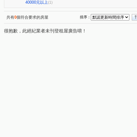
興業馬可波羅
遠東貴族
竹城和賞
中興路
(1)
(1)
(1)
(1)
40000元以上
(1)
六合一街
高鐵北路一段
自立一街
仁德街
(1)
(1)
(1)
(1)
中正三街
莊敬三街
青溪一路
美和路
青
(1)
(2)
(1)
(1)
共有
0
個符合要求的房屋
排序：
中山東路
中正路
楊湖路四段
中正一路
(1)
(1)
(1)
(1)
很抱歉，此經紀業者未刊登租屋廣告唷！
民光東路
中興街
中埔二街
文化路
大興
(1)
(1)
(1)
(1)
萬壽路二段
國際路二段
中華路
中興路
(1)
(1)
(1)
(1)
榮安一街
新南路一段
安東街
莊一街
(1)
(1)
(1)
(1)