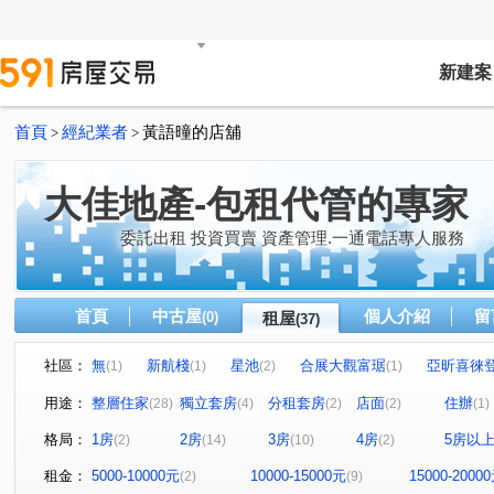
新建案
首頁
經紀業者
黃語曈的店舖
>
>
大佳地產-包租代管的專家
委託出租 投資買賣 資產管理.一通電話專人服務
首頁
中古屋
個人介紹
留
(0)
租屋
(37)
社區：
無
新航棧
星池
合展大觀富琚
亞昕喜徠
(1)
(1)
(2)
(1)
無
音悅琉璃
和境寓見
三本四季
大來賞
(1)
(1)
(2)
(1)
(
用途：
整層住家
獨立套房
分租套房
店面
住辦
(28)
(4)
(2)
(2)
(1)
桃園第一廣場大樓
摩天金融大樓
城中大璽
青
(1)
(1)
(1)
格局：
1房
2房
3房
4房
5房以
(2)
(14)
(10)
(2)
桃園第一廣場二期商業大樓
竹城富士
達曜輕鬆GO
(1)
(1)
(1
雙享樓
昭揚君喆
佳展好市佳
傳佳謙里
(1)
(1)
(1)
(1)
租金：
5000-10000元
10000-15000元
15000-2000
(2)
(9)