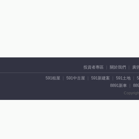
投資者專區
關於我們
廣
591租屋
591中古屋
591新建案
591土地
8891新車
88
Copyrigh