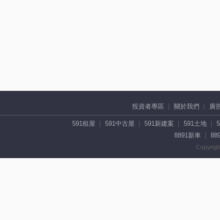
投資者專區
關於我們
廣
591租屋
591中古屋
591新建案
591土地
8891新車
88
Copyrigh