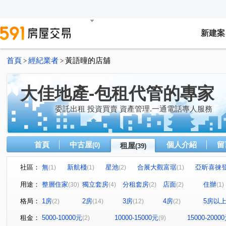
新建案
首頁
經紀業者
黃語曈的店舖
>
>
大佳地產-包租代管的專家
委託出租 投資買賣 資產管理.一通電話專人服務
首頁
中古屋
個人介紹
留
(0)
租屋
(39)
社區：
無
新航棧
星池
合展大觀富琚
亞昕喜徠
(1)
(1)
(2)
(1)
無
音悅琉璃
和境寓見
三本四季
大來賞
(1)
(1)
(2)
(1)
(
用途：
整層住家
獨立套房
分租套房
店面
住辦
(30)
(4)
(2)
(2)
(1)
桃園第一廣場大樓
璟都艾美
摩天金融大樓
街
(1)
(1)
(1)
格局：
1房
2房
3房
4房
5房以
(2)
(14)
(12)
(2)
青川馥
遠雄夏沐
桃園第一廣場二期商業大樓
(1)
(1)
(1)
達曜輕鬆GO
竹城鶴岡
雙享樓
昭揚君喆
(1)
(1)
(1)
(1)
租金：
5000-10000元
10000-15000元
15000-2000
(2)
(9)