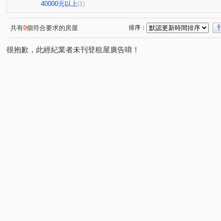
傳佳謙里
蒙馬特花園
無
興業馬可波羅
(1)
(1)
(1)
(1)
40000元以上
(1)
竹城和賞
中興路
大觀路
南福街
六合一
(1)
(1)
(1)
(2)
自立一街
仁德街
春日路
中正三街
莊敬
(1)
(1)
(1)
(1)
共有
0
個符合要求的房屋
排序：
美和路
青田街
富國路三段
中山東路
航
(1)
(1)
(1)
(1)
很抱歉，此經紀業者未刊登租屋廣告唷！
楊湖路四段
海方路
中正一路
日光路
永
(1)
(1)
(1)
(1)
中興街
中埔二街
文化路
大興西路二段
(1)
(1)
(1)
(1)
國際路二段
中華路
中興路
中山路
介壽
(1)
(1)
(1)
(1)
新南路一段
安東街
莊一街
(1)
(1)
(1)