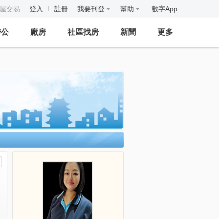
房屋交易
登入
註冊
我要刊登
幫助
數字App
辦公
廠房
社區找房
新聞
更多