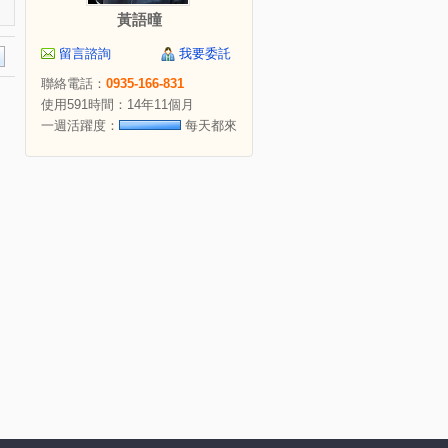
黃語曈
留言諮詢
我要委託
聯絡電話：
0935-166-831
使用591時間：14年11個月
一週活躍度：
每天都來