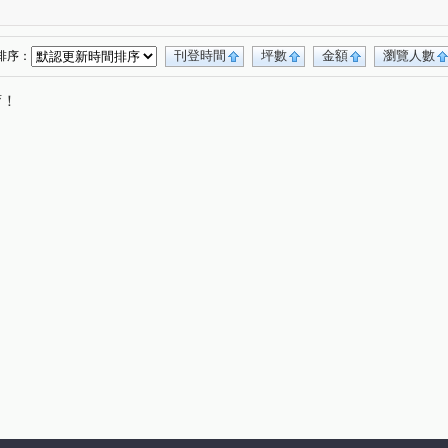
無
興業馬可波羅
遠東貴族
(1)
(1)
(1)
觀路
南福街
六合一街
高鐵北路一段
(1)
(2)
(1)
(1)
日路
中正三街
莊敬三街
青溪一路
(1)
(1)
(2)
(1)
刊登時間
坪數
金額
瀏覽人數
排序：
路三段
中山東路
航科路
中正路
(1)
(1)
(1)
(1)
唷！
中正一路
日光路
永華街
民光東路
(1)
(1)
(1)
(1)
化路
大興西路二段
萬壽路二段
(1)
(1)
(1)
中興路
中山路
介壽路
榮安一街
(1)
(1)
(1)
(1)
莊一街
(1)