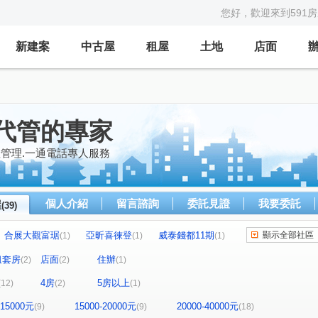
您好，歡迎來到591
新建案
中古屋
租屋
土地
店面
代管的專家
產管理.一通電話專人服務
個人介紹
留言諮詢
委託見證
我要委託
屋
(39)
合展大觀富琚
亞昕喜徠登
威泰錢都11期
顯示全部社區
(1)
(1)
(1)
見
三本四季
大來賞
(2)
(1)
(1)
租套房
店面
住辦
(2)
(2)
(1)
美
摩天金融大樓
街廓2
城中大璽
(1)
(1)
(1)
(1)
4房
5房以上
(12)
(2)
(1)
園第一廣場二期商業大樓
竹城富士
(1)
(1)
雙享樓
昭揚君喆
佳展好市佳
(1)
(1)
(1)
-15000元
15000-20000元
20000-40000元
(9)
(9)
(18)