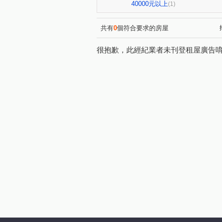
傳佳謙里
蒙馬特花園
(1)
(1)
40000元以上
(1)
竹城和賞
中興路
大
(1)
(1)
自立一街
仁德街
春
(1)
(1)
共有
0
個符合要求的房屋
美和路
青田街
富國
(1)
(1)
很抱歉，此經紀業者未刊登租屋廣告
楊湖路四段
海方路
(1)
(1)
中興街
中埔二街
文
(1)
(1)
國際路二段
中華路
(1)
(1)
新南路一段
安東街
(1)
(1)