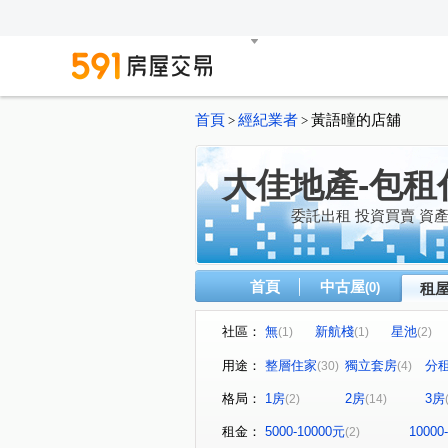
首頁
經紀業者
黃語曈的店舖
>
>
大佳地產-包租
委託出租 投資買賣 資
首頁
中古屋
(0)
租
社區：
無
新航棧
星池
(1)
(1)
(2)
無
音悅琉璃
和境寓
(1)
(1)
用途：
整層住家
獨立套房
分
(30)
(4)
桃園第一廣場大樓
璟都艾
(1)
格局：
1房
2房
3房
(2)
(14)
青川馥
遠雄夏沐
桃
(1)
(1)
達曜輕鬆GO
竹城鶴岡
(1)
(1)
租金：
5000-10000元
10000
(2)