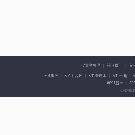
投資者專區
關於我們
廣
591租屋
591中古屋
591新建案
591土地
8891新車
88
Copyrigh