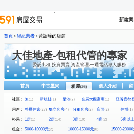
新建案
首頁
經紀業者
黃語曈的店舖
>
>
大佳地產-包租代管的專家
委託出租 投資買賣 資產管理.一通電話專人服務
首頁
中古屋
個人介紹
留
(0)
租屋
(36)
社區：
無
新航棧
星池
合展大觀富琚
亞昕喜徠
(1)
(1)
(2)
(1)
無
和境寓見
三本四季
大來賞
桃園第一
(1)
(2)
(1)
(1)
用途：
整層住家
獨立套房
分租套房
店面
住辦
(27)
(4)
(2)
(2)
(1)
摩天金融大樓
城中大璽
青川馥
遠雄夏沐
(1)
(1)
(1)
(1)
格局：
1房
2房
3房
4房
5房以
(1)
(14)
(10)
(2)
桃園第一廣場二期商業大樓
竹城富士
達曜輕鬆GO
(1)
(1)
(1
雙享樓
昭揚君喆
佳展好市佳
傳佳謙里
(1)
(1)
(1)
(1)
租金：
5000-10000元
10000-15000元
15000-2000
(2)
(8)