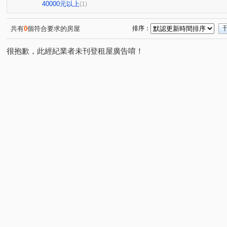
興業馬可波羅
遠東貴族
竹城和賞
中興路
(1)
(1)
(1)
(1)
40000元以上
(1)
六合一街
高鐵北路一段
自立一街
仁德街
(1)
(1)
(1)
(1)
莊敬三街
青溪一路
美和路
青田街
富國
(2)
(1)
(1)
(1)
共有
0
個符合要求的房屋
排序：
中正路
楊湖路四段
中正一路
日光路
永
(1)
(1)
(1)
(1)
很抱歉，此經紀業者未刊登租屋廣告唷！
中興街
中埔二街
文化路
大興西路二段
(1)
(1)
(1)
(1)
國際路二段
中華路
中興路
中山路
介壽
(1)
(1)
(1)
(1)
新南路一段
安東街
莊一街
(1)
(1)
(1)