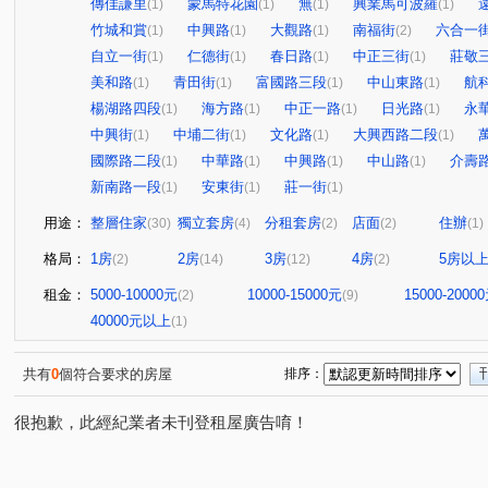
傳佳謙里
蒙馬特花園
無
興業馬可波羅
(1)
(1)
(1)
(1)
竹城和賞
中興路
大觀路
南福街
六合一
(1)
(1)
(1)
(2)
自立一街
仁德街
春日路
中正三街
莊敬
(1)
(1)
(1)
(1)
美和路
青田街
富國路三段
中山東路
航
(1)
(1)
(1)
(1)
楊湖路四段
海方路
中正一路
日光路
永
(1)
(1)
(1)
(1)
中興街
中埔二街
文化路
大興西路二段
(1)
(1)
(1)
(1)
國際路二段
中華路
中興路
中山路
介壽
(1)
(1)
(1)
(1)
新南路一段
安東街
莊一街
(1)
(1)
(1)
用途：
整層住家
獨立套房
分租套房
店面
住辦
(30)
(4)
(2)
(2)
(1)
格局：
1房
2房
3房
4房
5房以
(2)
(14)
(12)
(2)
租金：
5000-10000元
10000-15000元
15000-2000
(2)
(9)
40000元以上
(1)
共有
0
個符合要求的房屋
排序：
很抱歉，此經紀業者未刊登租屋廣告唷！