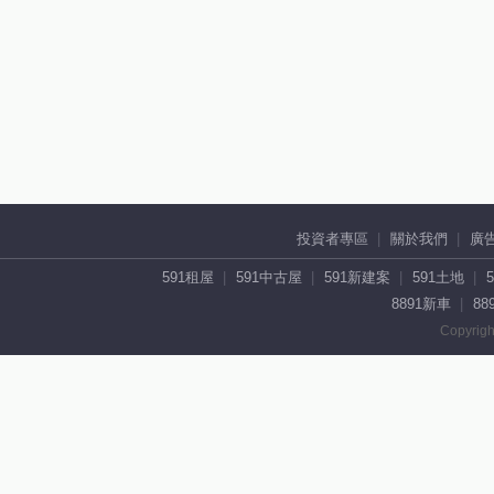
投資者專區
關於我們
廣
591租屋
591中古屋
591新建案
591土地
8891新車
88
Copyrigh