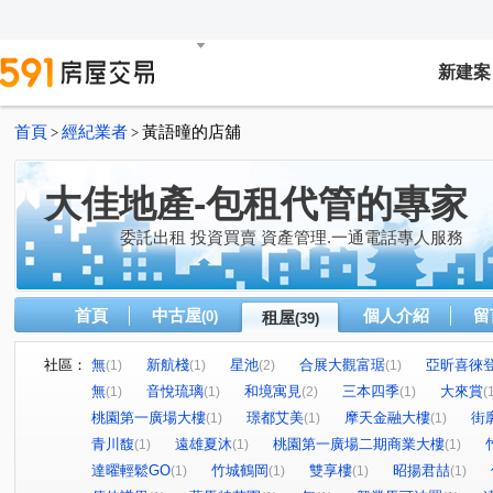
新建案
首頁
經紀業者
黃語曈的店舖
>
>
大佳地產-包租代管的專家
委託出租 投資買賣 資產管理.一通電話專人服務
首頁
中古屋
個人介紹
留
(0)
租屋
(39)
社區：
無
新航棧
星池
合展大觀富琚
亞昕喜徠
(1)
(1)
(2)
(1)
無
音悅琉璃
和境寓見
三本四季
大來賞
(1)
(1)
(2)
(1)
(
桃園第一廣場大樓
璟都艾美
摩天金融大樓
街
(1)
(1)
(1)
青川馥
遠雄夏沐
桃園第一廣場二期商業大樓
(1)
(1)
(1)
達曜輕鬆GO
竹城鶴岡
雙享樓
昭揚君喆
(1)
(1)
(1)
(1)