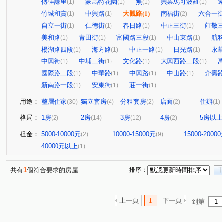
傳佳謙里
蒙馬特花園
無
興業馬可波羅
(1)
(1)
(1)
(1)
竹城和賞
中興路
大觀路
(1)
南福街
六合一
(1)
(1)
(2)
自立一街
仁德街
春日路
中正三街
莊敬
(1)
(1)
(1)
(1)
美和路
青田街
富國路三段
中山東路
航
(1)
(1)
(1)
(1)
楊湖路四段
海方路
中正一路
日光路
永
(1)
(1)
(1)
(1)
中興街
中埔二街
文化路
大興西路二段
(1)
(1)
(1)
(1)
國際路二段
中華路
中興路
中山路
介壽
(1)
(1)
(1)
(1)
新南路一段
安東街
莊一街
(1)
(1)
(1)
用途：
整層住家
獨立套房
分租套房
店面
住辦
(30)
(4)
(2)
(2)
(1)
格局：
1房
2房
3房
4房
5房以
(2)
(14)
(12)
(2)
租金：
5000-10000元
10000-15000元
15000-2000
(2)
(9)
40000元以上
(1)
共有
1
個符合要求的房屋
排序：
上一頁
1
下一頁
到第