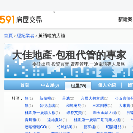
新建案
首頁
經紀業者
黃語曈的店舖
>
>
大佳地產-包租代管的專家
委託出租 投資買賣 資產管理.一通電話專人服務
首頁
中古屋
個人介紹
留
(0)
租屋
(39)
社區：
無
新航棧
星池
合展大觀富琚
亞昕喜徠
(1)
(1)
(2)
(1)
無
音悅琉璃
和境寓見
三本四季
大來賞
(1)
(1)
(2)
(1)
(
桃園第一廣場大樓
璟都艾美
摩天金融大樓
街
(1)
(1)
(1)
青川馥
遠雄夏沐
桃園第一廣場二期商業大樓
(1)
(1)
(1)
達曜輕鬆GO
竹城鶴岡
雙享樓
昭揚君喆
(1)
(1)
(1)
(1)