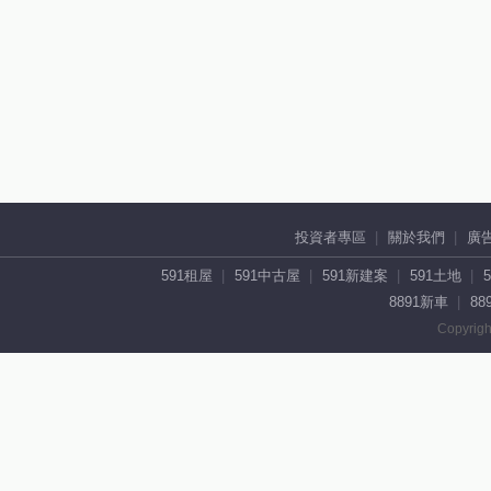
投資者專區
關於我們
廣
591租屋
591中古屋
591新建案
591土地
8891新車
88
Copyrigh