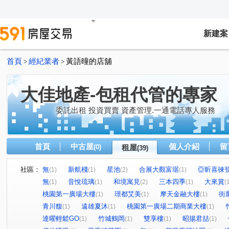
新建案
首頁
經紀業者
黃語曈的店舖
>
>
大佳地產-包租代管的專家
委託出租 投資買賣 資產管理.一通電話專人服務
首頁
中古屋
個人介紹
留
(0)
租屋
(39)
社區：
無
新航棧
星池
合展大觀富琚
亞昕喜徠
(1)
(1)
(2)
(1)
無
音悅琉璃
和境寓見
三本四季
大來賞
(1)
(1)
(2)
(1)
(
桃園第一廣場大樓
璟都艾美
摩天金融大樓
街
(1)
(1)
(1)
青川馥
遠雄夏沐
桃園第一廣場二期商業大樓
(1)
(1)
(1)
達曜輕鬆GO
竹城鶴岡
雙享樓
昭揚君喆
(1)
(1)
(1)
(1)