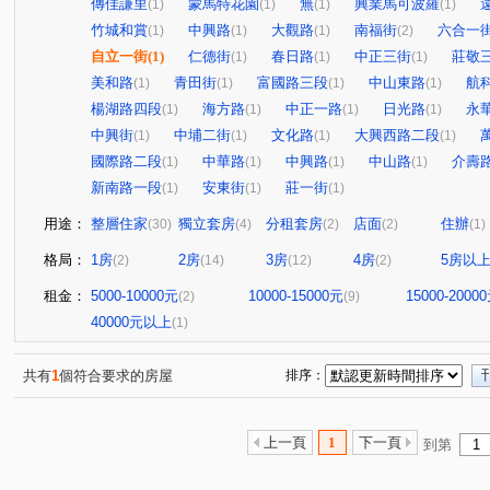
傳佳謙里
蒙馬特花園
無
興業馬可波羅
(1)
(1)
(1)
(1)
竹城和賞
中興路
大觀路
南福街
六合一
(1)
(1)
(1)
(2)
自立一街
(1)
仁德街
春日路
中正三街
莊敬
(1)
(1)
(1)
美和路
青田街
富國路三段
中山東路
航
(1)
(1)
(1)
(1)
楊湖路四段
海方路
中正一路
日光路
永
(1)
(1)
(1)
(1)
中興街
中埔二街
文化路
大興西路二段
(1)
(1)
(1)
(1)
國際路二段
中華路
中興路
中山路
介壽
(1)
(1)
(1)
(1)
新南路一段
安東街
莊一街
(1)
(1)
(1)
用途：
整層住家
獨立套房
分租套房
店面
住辦
(30)
(4)
(2)
(2)
(1)
格局：
1房
2房
3房
4房
5房以
(2)
(14)
(12)
(2)
租金：
5000-10000元
10000-15000元
15000-2000
(2)
(9)
40000元以上
(1)
共有
1
個符合要求的房屋
排序：
上一頁
1
下一頁
到第