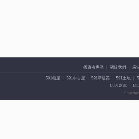
投資者專區
關於我們
廣
591租屋
591中古屋
591新建案
591土地
8891新車
88
Copyrigh