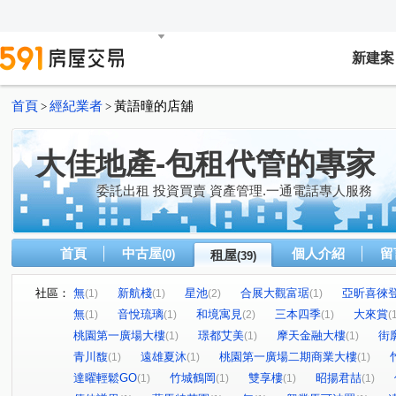
新建案
首頁
經紀業者
黃語曈的店舖
>
>
大佳地產-包租代管的專家
委託出租 投資買賣 資產管理.一通電話專人服務
首頁
中古屋
個人介紹
留
(0)
租屋
(39)
社區：
無
新航棧
星池
合展大觀富琚
亞昕喜徠
(1)
(1)
(2)
(1)
無
音悅琉璃
和境寓見
三本四季
大來賞
(1)
(1)
(2)
(1)
(
桃園第一廣場大樓
璟都艾美
摩天金融大樓
街
(1)
(1)
(1)
青川馥
遠雄夏沐
桃園第一廣場二期商業大樓
(1)
(1)
(1)
達曜輕鬆GO
竹城鶴岡
雙享樓
昭揚君喆
(1)
(1)
(1)
(1)