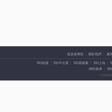
投資者專區
關於我們
廣
591租屋
591中古屋
591新建案
591土地
8891新車
88
Copyrigh