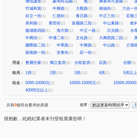
傳佳謙里
蒙馬特花園
無
興業馬可波羅
(1)
(1)
(1)
(1)
竹城和賞
中興路
大觀路
南福街
六合一
(1)
(1)
(1)
(2)
自立一街
仁德街
春日路
中正三街
莊敬
(1)
(1)
(1)
(1)
美和路
青田街
富國路三段
中山東路
航
(1)
(1)
(1)
(1)
楊湖路四段
海方路
中正一路
日光路
永
(1)
(1)
(1)
(1)
中興街
中埔二街
文化路
大興西路二段
(1)
(1)
(1)
(1)
國際路二段
中華路
中興路
中山路
介壽
(1)
(1)
(1)
(1)
新南路一段
安東街
莊一街
(1)
(1)
(1)
用途：
整層住家
獨立套房
分租套房
店面
住辦
(30)
(4)
(2)
(2)
(1)
格局：
1房
2房
3房
4房
5房以
(2)
(14)
(12)
(2)
租金：
5000-10000元
10000-15000元
15000-2000
(2)
(9)
40000元以上
(1)
共有
0
個符合要求的房屋
排序：
很抱歉，此經紀業者未刊登租屋廣告唷！