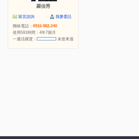
羅佳秀
留言諮詢
我要委託
聯絡電話：
0916-982-240
使用591時間：4年7個月
一週活躍度：
未曾來過