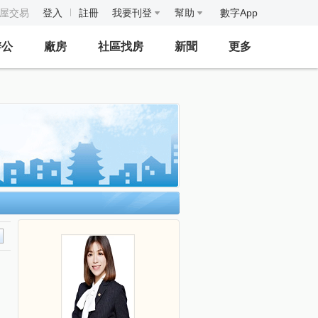
房屋交易
登入
註冊
我要刊登
幫助
數字App
辦公
廠房
社區找房
新聞
更多