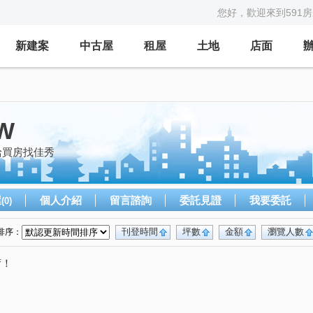
您好，歡迎來到591
新建案
中古屋
租屋
土地
店面
W
給買房找佳秀
屋
個人介紹
留言諮詢
委託見證
我要委託
(0)
刊登時間
坪數
金額
瀏覽人數
排序：
唷！