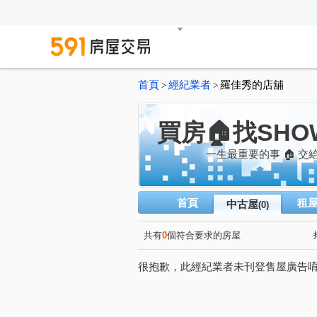
首頁
經紀業者
羅佳秀的店舖
>
>
買房🏠找SHO
一生最重要的事 🏠 交
首頁
租
中古屋
(0)
共有
0
個符合要求的房屋
很抱歉，此經紀業者未刊登售屋廣告