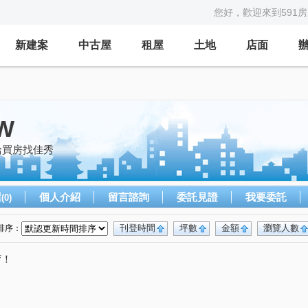
您好，歡迎來到591
新建案
中古屋
租屋
土地
店面
W
給買房找佳秀
屋
個人介紹
留言諮詢
委託見證
我要委託
(0)
刊登時間
坪數
金額
瀏覽人數
排序：
唷！