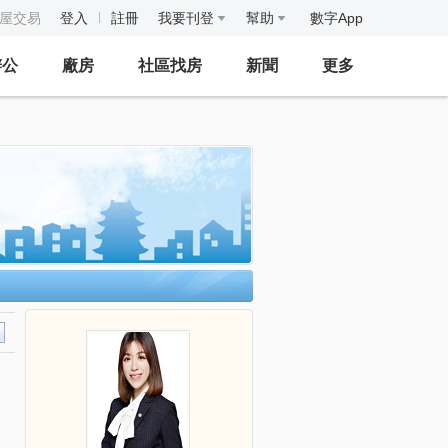
房屋交易
登入
註冊
我要刊登
幫助
數字App
辦公
廠房
社區找房
新聞
更多