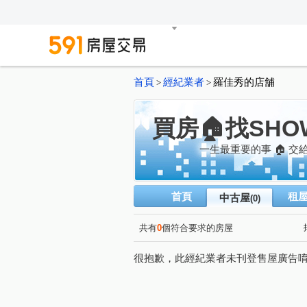
首頁
經紀業者
羅佳秀的店舖
>
>
買房🏠找SHO
一生最重要的事 🏠 交
首頁
租
中古屋
(0)
共有
0
個符合要求的房屋
很抱歉，此經紀業者未刊登售屋廣告