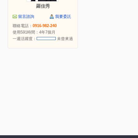
羅佳秀
留言諮詢
我要委託
聯絡電話：
0916-982-240
使用591時間：4年7個月
一週活躍度：
未曾來過