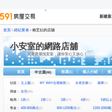
新建案
首頁
經紀業者
賴芝妘的店舖
>
>
小安室的網路店舖
買屋賣屋找安室，讓你安心又放心！
首頁
租屋
個人介紹
留
中古屋
(1)
(46)
社區：
玉上園
MY WAY合環御景
水美安康
風華
(1)
(1)
(1)
(1)
春池吉品
發現之旅
聯上拾玉
文山綠地
(1)
(1)
(1)
(1)
用途：
住宅
(46)
環遊市西華館
合環LANDMARK
文學名住
海悅
(1)
(1)
(1)
格局：
1房
2房
3房
4房
5房以
(4)
(13)
(17)
(9)
湯泉美地
綠意仙跡
河畔生活家
園頂
大
(1)
(1)
(1)
(1)
再興青山大廈
綠中海二期
園上園
鳳凰城
(1)
(1)
(2)
(1)
售金：
400-800萬元
800-1200萬元
1200-2000
(2)
(4)