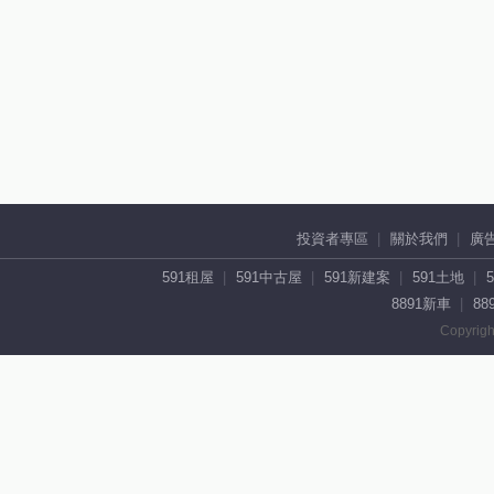
投資者專區
關於我們
廣
591租屋
591中古屋
591新建案
591土地
8891新車
88
Copyrigh