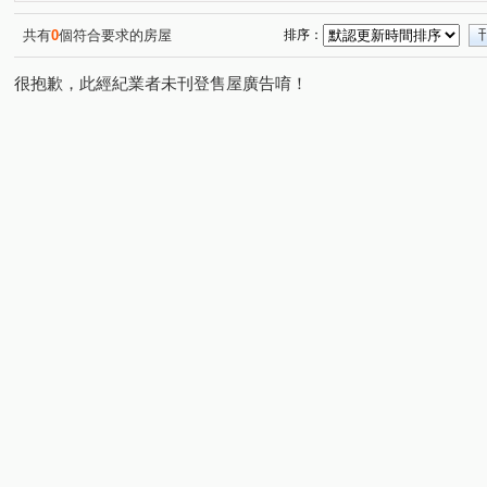
敦南花園別墅區
興家社區
宏廷富山滙
中和10
(1)
(1)
(1)
伴山別墅2期G區透天區
勝旺有境
秀明路一段
(1)
(1)
(1)
共有
0
個符合要求的房屋
排序：
仁愛街
安康路一段
安成街
北宜路二段
(1)
(1)
(1)
(1)
很抱歉，此經紀業者未刊登售屋廣告唷！
辛亥路六段
中和街
永新街
育英街
辛亥
(1)
(1)
(1)
(1)
北新路二段
木柵路一段
碧潭路
溪口街
(2)
(1)
(1)
(1)
興隆路三段
民族路
和興路
中興路二段
(4)
(1)
(1)
(3)
安忠路
木柵路二段
安祥路
圓通路
中正
(1)
(1)
(2)
(1)
安興路
大同街
永樂街
富山路
永安街
(1)
(1)
(1)
(1)
(1)