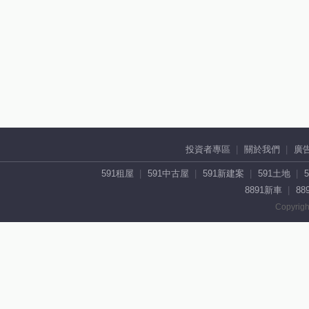
投資者專區
關於我們
廣
591租屋
591中古屋
591新建案
591土地
8891新車
88
Copyrigh