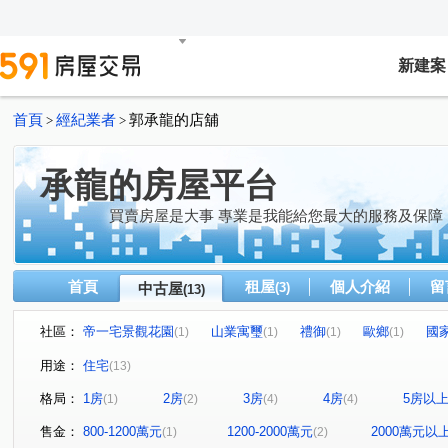
新建案
首頁
經紀業者
郭承龍的店舖
>
>
承龍的房屋平台
買賣房屋是大事 專業是我能給您最大的服務及保障
首頁
租屋
個人介紹
留
中古屋
(3)
(13)
社區：
帝一宅景觀花園
山業寓璽
禮御
歐鄉
國
(1)
(1)
(1)
(1)
玄泰PTW(日光區)
境樂大樓
鉅慶銘鑄2-登峰
翔
(1)
(1)
(1)
用途：
住宅
(13)
世紀長虹
台北小天地一二期
仁愛錄
中山路
(1)
(1)
(1)
(1)
格局：
1房
2房
3房
4房
5房以
(1)
(2)
(4)
(4)
吉祥路
竹林路
文化二路二段
信義路
文
(1)
(1)
(1)
(1)
文化北路一段
民富二街
八德路四段
忠孝三路
(1)
(1)
(1)
(
售金：
800-1200萬元
1200-2000萬元
2000萬元以
(1)
(2)