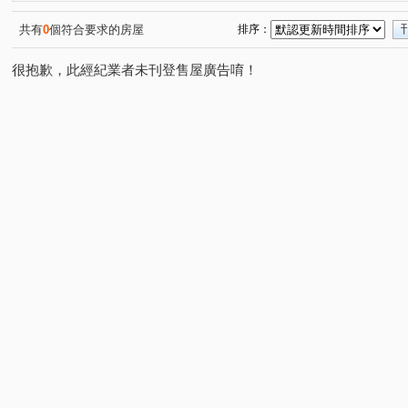
仁愛路二段
(1)
共有
0
個符合要求的房屋
排序：
很抱歉，此經紀業者未刊登售屋廣告唷！