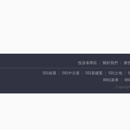
投資者專區
關於我們
廣
591租屋
591中古屋
591新建案
591土地
8891新車
88
Copyrigh