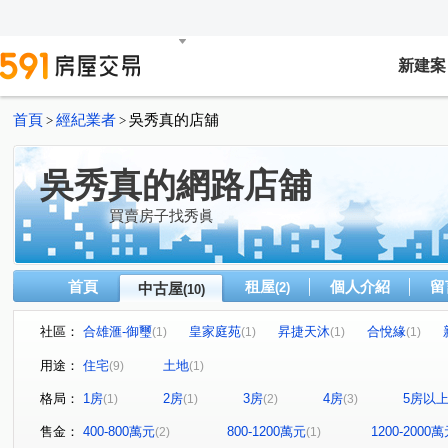
新建案
首頁
經紀業者
吳秀真的店舖
>
>
吳秀真的網路店舖
買賣房子找秀眞
首頁
租屋
個人介紹
留
中古屋
(2)
(10)
社區：
合雄滙-御璽
皇家庭苑
昇捷天沐
合悅緣
(1)
(1)
(1)
(1)
景程禾雅
安美大望
新青年城
客運二段
(1)
(1)
(1)
(1)
用途：
住宅
土地
(9)
(1)
愛國街
建德路
復華九街
吉林路
鳳鳴路
(1)
(1)
(1)
(1)
(
格局：
1房
2房
3房
4房
5房以
(1)
(1)
(2)
(3)
興仁路二段
(1)
售金：
400-800萬元
800-1200萬元
1200-2000
(2)
(1)