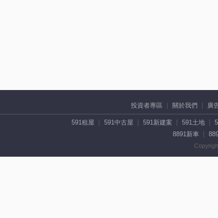
投資者專區
關於我們
廣
591租屋
591中古屋
591新建案
591土地
8891新車
88
Copyrigh