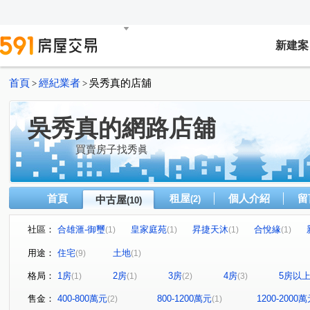
新建案
首頁
經紀業者
吳秀真的店舖
>
>
吳秀真的網路店舖
買賣房子找秀眞
首頁
租屋
個人介紹
留
中古屋
(2)
(10)
社區：
合雄滙-御璽
皇家庭苑
昇捷天沐
合悅緣
(1)
(1)
(1)
(1)
景程禾雅
安美大望
新青年城
客運二段
(1)
(1)
(1)
(1)
用途：
住宅
土地
(9)
(1)
愛國街
建德路
復華九街
吉林路
鳳鳴路
(1)
(1)
(1)
(1)
(
格局：
1房
2房
3房
4房
5房以
(1)
(1)
(2)
(3)
興仁路二段
(1)
售金：
400-800萬元
800-1200萬元
1200-2000
(2)
(1)