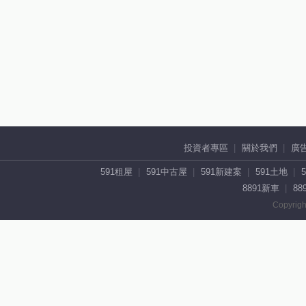
投資者專區
關於我們
廣
591租屋
591中古屋
591新建案
591土地
8891新車
88
Copyrigh