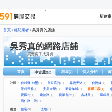
新建案
首頁
經紀業者
吳秀真的店舖
>
>
吳秀真的網路店舖
買賣房子找秀眞
首頁
租屋
個人介紹
留
中古屋
(2)
(10)
社區：
合雄滙-御璽
皇家庭苑
昇捷天沐
合悅緣
(1)
(1)
(1)
(1)
景程禾雅
安美大望
新青年城
客運二段
(1)
(1)
(1)
(1)
愛國街
建德路
復華九街
吉林路
鳳鳴路
(1)
(1)
(1)
(1)
(
興仁路二段
(1)
用途：
住宅
土地
(9)
(1)