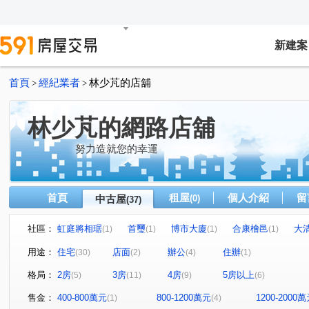
新建案
首頁
經紀業者
林少芃的店舖
>
>
林少芃的網路店舖
努力造就您的幸運
首頁
租屋
個人介紹
留
中古屋
(0)
(37)
社區：
虹庭將相琚
首璽
博市大廈
合康檜邑
大
(1)
(1)
(1)
(1)
麗寶經典
羅浮宮廷
興華路
中悦森PLAZA
(1)
(1)
(1)
(1)
用途：
住宅
店面
辦公
住辦
(30)
(2)
(4)
(1)
愛八街
榮耀之光
台北東京
閱讀台灣
GO
(1)
(1)
(1)
(1)
格局：
2房
3房
4房
5房以上
(5)
(11)
(9)
(6)
昌昕明新首席2
國王之森
中悅環球企業總部
竹
(1)
(1)
(1)
合展悦禾
定泰翫寶
台北桃源
昭揚君喆
(1)
(1)
(1)
(1)
售金：
400-800萬元
800-1200萬元
1200-2000
(1)
(4)