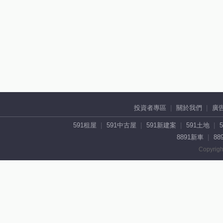
投資者專區
關於我們
廣
591租屋
591中古屋
591新建案
591土地
8891新車
88
Copyrigh