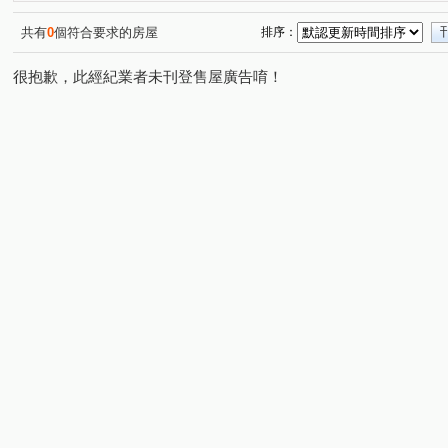
中正路
中埔一街
南平路
民富二街
日光
(2)
(1)
(1)
(1)
莊敬路一段
奉化路
興華路
三民路三段
(2)
(2)
(1)
(1)
共有
0
個符合要求的房屋
排序：
五福二街
正光路
愛八街
國豐五街
大有
(1)
(1)
(1)
(1)
很抱歉，此經紀業者未刊登售屋廣告唷！
富國路
宏昌十街
明新八街
孝二街
興二
(1)
(1)
(1)
(1)
中山路
同安街
新埔六街
莊一街
和平路
(1)
(1)
(1)
(1)
(
慈文路
同德二街
安慶街
國際路二段
經
(1)
(1)
(1)
(1)