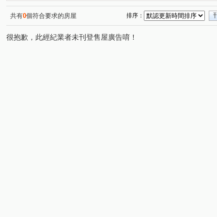
虹庭將相琚
日光路
南竹路二段
莊敬路一段
(1)
(1)
(1)
(2)
興華路
三民路三段
領航南路三段
五福二街
(1)
(1)
(1)
(1)
共有
0
個符合要求的房屋
排序：
愛八街
國豐五街
大有路
莊泰路
富國路
(1)
(1)
(1)
(1)
(
很抱歉，此經紀業者未刊登售屋廣告唷！
明新八街
孝二街
興二街
春日路
中山路
(1)
(1)
(1)
(1)
(
新埔六街
莊一街
中正路
和平路
民安路
(1)
(1)
(2)
(1)
(
同德二街
安慶街
國際路二段
經國路
文
(1)
(1)
(1)
(1)