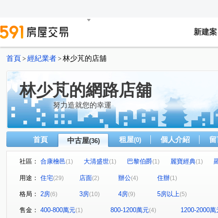
新建案
首頁
經紀業者
林少芃的店舖
>
>
林少芃的網路店舖
努力造就您的幸運
首頁
租屋
個人介紹
留
中古屋
(0)
(36)
社區：
合康檜邑
大清盛世
巴黎伯爵
麗寶經典
(1)
(1)
(1)
(1)
中悦森PLAZA
昭揚CBD經貿中心
愛八街
榮耀
(1)
(1)
(1)
用途：
住宅
店面
辦公
住辦
(29)
(2)
(4)
(1)
閱讀台灣
GOLF
昌昕明新首席2
國王之森
(1)
(1)
(1)
(1)
格局：
2房
3房
4房
5房以上
(6)
(10)
(9)
(5)
竹城兼六園
京懋会
合展悦禾
定泰翫寶
(1)
(1)
(1)
(1)
昭揚君喆
星馳市
鴻築麗苑
君邑富疆
博
(1)
(1)
(1)
(1)
售金：
400-800萬元
800-1200萬元
1200-2000
(1)
(4)