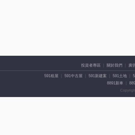
投資者專區
關於我們
廣
591租屋
591中古屋
591新建案
591土地
8891新車
88
Copyrigh