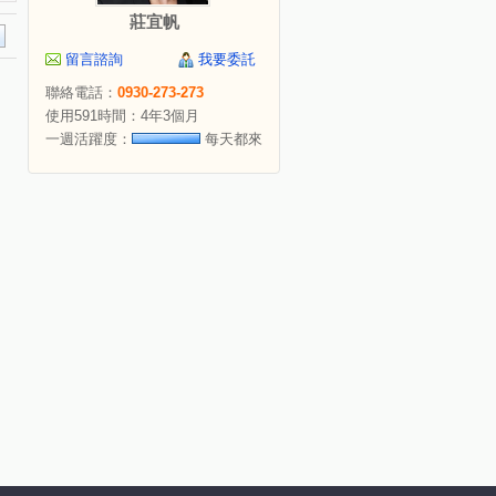
莊宜帆
留言諮詢
我要委託
聯絡電話：
0930-273-273
使用591時間：4年3個月
一週活躍度：
每天都來