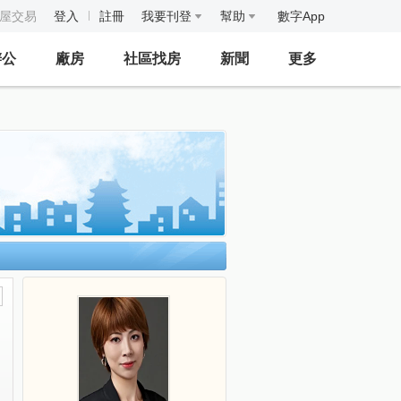
房屋交易
登入
註冊
我要刊登
幫助
數字App
辦公
廠房
社區找房
新聞
更多