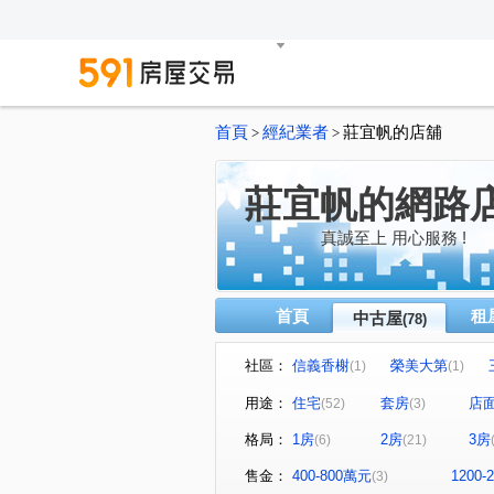
首頁
經紀業者
莊宜帆的店舖
>
>
莊宜帆的網路
真誠至上 用心服務 !
首頁
租
中古屋
(78)
社區：
信義香榭
榮美大第
(1)
(1)
匯豐商業大樓(金萬萬)
映
(1)
用途：
住宅
套房
店
(52)
(3)
竹風青田
河賞
四海
(1)
(1)
格局：
1房
2房
3房
(6)
(21)
潤泰極品
敦化明園
(1)
(1)
康寧大廈
鴻禧臨沂華廈
(1)
(1)
售金：
400-800萬元
1200
(3)