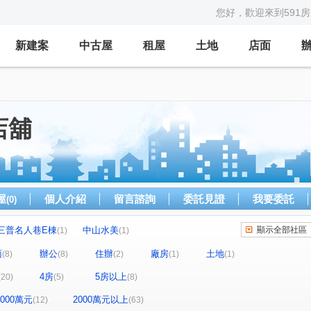
您好，歡迎來到591
新建案
中古屋
租屋
土地
店面
店舖
屋
個人介紹
留言諮詢
委託見證
我要委託
(0)
三普名人巷E棟
中山水美
顯示全部社區
(1)
(1)
虹園
台北市松山區南京東路五段250巷
(1)
(1)
面
辦公
住辦
廠房
土地
(8)
(8)
(2)
(1)
(1)
福邸
棉花田
台大莎士比亞廣場
(1)
(2)
(2)
4房
5房以上
(20)
(5)
(8)
復源新城乙基地
光信大廈
學園大廈
(1)
(1)
(1)
時代廣場大樓
佳園大廈
頤昌柏舍
(2)
(1)
(1)
-2000萬元
2000萬元以上
(12)
(63)