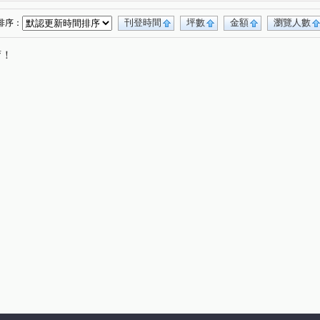
大花園大廈
翔譽A+
忠孝大廈AB座
(1)
(1)
(1)
鑄慕
忠孝東路華廈
(1)
(1)
刊登時間
坪數
金額
瀏覽人數
排序：
富星天廈
青田福邸
長順大樓
(1)
(1)
(1)
唷！
愛菲爾
麗寶世紀館
森林國家
(1)
(1)
(2)
西區
保固大樓
香苑大廈
仁愛臻寶
(1)
(1)
(1)
(1)
豐國賓
遠雄三名園
陸裝新城大樓
(1)
(1)
(1)
名人世界
華廈
公園世紀B區
羅德大廈
(1)
(1)
(1)
(1)
民權社區
白宮企業大樓
西恩那
(1)
(1)
(1)
飛鳳村
信義路五段
成功路二段
(1)
(1)
(5)
(1)
八德路二段
中山北路三段
民族東路
(2)
(2)
(1)
永園路一段
辛亥路二段
塔悠路
(1)
(3)
(1)
延吉街
光復南路
光復南路
(1)
(1)
(1)
臨沂街
溫州街
文林三街
四維路
(1)
(1)
(1)
(2)
成功路
忠孝東路三段
重慶北路二段
(1)
(1)
(1)
段
復興北路
和平東路一段
文昌街
(2)
(1)
(1)
(1)
南京東路四段
重新路五段
學成路
(1)
(1)
(1)
羅斯福路三段
港華街
龍江路
(1)
(1)
(1)
新生南路二段
中山北路二段
新富街
(1)
(1)
(1)
(1)
仁愛路四段
八德路三段
莊敬路
(1)
(1)
(1)
(1)