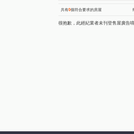
自立新城
金萬萬
永
(1)
(1)
百利大樓
RADIUM ONE
(1)
共有
0
個符合要求的房屋
太平洋華園別墅十二期-D座
(1)
很抱歉，此經紀業者未刊登售屋廣告
尚業大樓
惠祥大廈
(1)
(1)
皇宮大樓
成功國宅中央區
(1)
銀座街
永康麗園
瑞
(1)
(1)
信義御邸
新河大廈
(1)
(1)
中正H25
和旺凱悅
(1)
(1)
秀山麗景
圓山迎春風大廈
(1)
安和路一段
雙連街
(1)
(1)
俊英街
南京東路五段
(1)
(1)
安居街
基隆路一段
(1)
(1)
羅斯福路三段
松江路
(2)
(2)
民權東路三段
光復南路
(2)
(2)
忠孝東路五段
忠孝東路四
(1)
民生東路五段
長春路
(2)
(1)
碇內街
新生北路三段
(2)
(1)
仁愛路三段
敦化南路一段
(1)
敦化南路二段
信義路二段
(1)