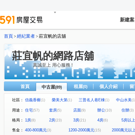
新建案
首頁
經紀業者
莊宜帆的店舖
>
>
莊宜帆的網路店舖
真誠至上 用心服務 !
首頁
租屋
個人介紹
留
中古屋
(0)
(89)
社區：
信義香榭
榮美大第
三普名人巷E棟
中山水美
(1)
(1)
(1)
(1
匯豐商業大樓(金萬萬)
映虹園
台北市松山區南京東路
(1)
(1)
用途：
住宅
套房
店面
辦公
住辦
(57)
(5)
(9)
(10)
(3)
竹風青田
河賞
四海福邸
師大浦玉
忠孝
(1)
(1)
(1)
(1)
格局：
1房
2房
3房
4房
5房以
(8)
(23)
(21)
(6)
喜福居
富春花園大廈
Diamond Towers 台北之星
(1)
(1)
(1)
建成花園廣場
微風Beauty
康橋大樓
巨龍大廈
(1)
(1)
(1)
(
售金：
400-800萬元
1200-2000萬元
2000萬元以
(3)
(15)