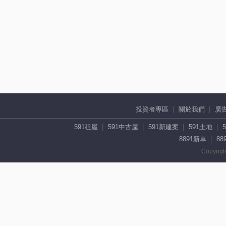
投資者專區
關於我們
廣
591租屋
591中古屋
591新建案
591土地
8891新車
88
Copyrigh