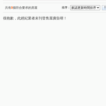
有富正旺
八
棉花田
台大莎士比亞廣場
(1)
(1)
(2)
(2)
敦化明園
復源新城乙基地
光信大廈
學園大廈
(1)
(1)
(1)
(
共有
0
個符合要求的房屋
排序：
鴻禧臨沂華廈
時代廣場大樓
佳園大廈
頤昌柏
(1)
(2)
(1)
很抱歉，此經紀業者未刊登售屋廣告唷！
金萬萬
永大花園大廈
翔譽A+
忠孝大廈AB座
(1)
(1)
(1)
(1
RADIUM ONE鑄慕
忠孝東路華廈
太平洋華園別墅十
(1)
(1)
富星天廈
青田福邸
長順大樓
尚業大樓
(1)
(1)
(1)
(1)
麗寶世紀館
森林國家
皇宮大樓
成功國宅中央
(1)
(2)
(1)
香苑大廈
仁愛臻寶
銀座街
永康麗園
瑞
(1)
(1)
(1)
(1)
遠雄三名園
陸裝新城大樓
信義御邸
新河大廈
(1)
(1)
(1)
(
華廈
公園世紀B區
羅德大廈
中正H25
和
(1)
(1)
(1)
(1)
白宮企業大樓
西恩那
秀山麗景
飛鳳村
(1)
(1)
(1)
(1)
成功路二段
安和路一段
雙連街
八德路二段
(1)
(1)
(1)
(2)
民族東路
俊英街
南京東路五段
永園路一段
(1)
(1)
(1)
(1)
塔悠路
安居街
浦城街
忠孝東路四段
市
(1)
(1)
(1)
(3)
敦化北路
忠孝東路三段
龍泉街
民生東路五段
(1)
(2)
(1)
(
信義路三段
信義路四段
永吉路
成都路
(1)
(1)
(1)
(1)
基隆路一段
延吉街
光復南路
光復南路
(1)
(1)
(1)
(1)
松江路
臨沂街
溫州街
文林三街
四維路
(2)
(1)
(1)
(1)
(
光復南路
成功路
重慶北路二段
忠孝東路五段
(2)
(1)
(1)
(