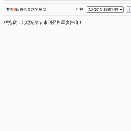
自立新城
金萬萬
永大花園大廈
翔譽A+
(1)
(1)
(1)
(1)
百利大樓
RADIUM ONE鑄慕
忠孝東路華廈
(1)
(1)
(1)
共有
0
個符合要求的房屋
排序：
太平洋華園別墅十二期-D座
富星天廈
青田福邸
(1)
(1)
(1)
很抱歉，此經紀業者未刊登售屋廣告唷！
尚業大樓
惠祥大廈
愛菲爾
麗寶世紀館
(1)
(1)
(1)
(1)
皇宮大樓
成功國宅中央區西區
保固大樓
香苑
(1)
(1)
(1)
銀座街
永康麗園
瑞豐國賓
遠雄三名園
(1)
(1)
(1)
(1)
信義御邸
新河大廈
名人世界
華廈
公園
(1)
(1)
(1)
(1)
中正H25
和旺凱悅
民權社區
白宮企業大樓
(1)
(1)
(1)
(1)
秀山麗景
圓山迎春風大廈
飛鳳村
信義路五段
(1)
(1)
(1)
(
安和路一段
雙連街
八德路二段
中山北路三段
(1)
(1)
(2)
(
俊英街
南京東路五段
永園路一段
辛亥路二段
(1)
(1)
(1)
(
安居街
基隆路一段
延吉街
光復南路
光
(1)
(1)
(1)
(1)
羅斯福路三段
松江路
臨沂街
溫州街
文
(2)
(2)
(1)
(1)
民權東路三段
光復南路
成功路
忠孝東路三段
(2)
(2)
(1)
(
忠孝東路五段
忠孝東路四段
復興北路
和平東
(1)
(2)
(1)
民生東路五段
長春路
南京東路四段
重新路五
(2)
(1)
(1)
碇內街
新生北路三段
羅斯福路三段
港華街
(2)
(1)
(1)
(1)
仁愛路三段
敦化南路一段
新生南路二段
中山
(1)
(1)
(1)
敦化南路二段
信義路二段
仁愛路四段
八德路
(1)
(1)
(1)