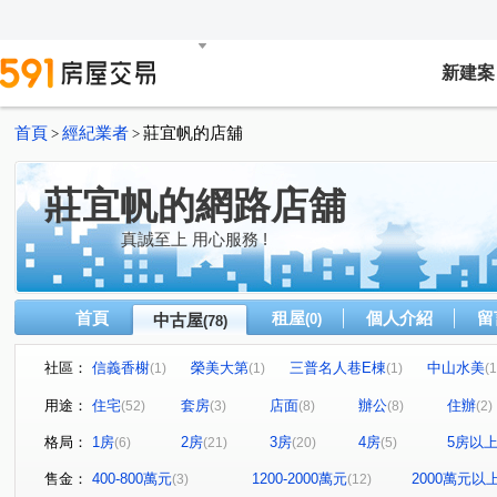
新建案
首頁
經紀業者
莊宜帆的店舖
>
>
莊宜帆的網路店舖
真誠至上 用心服務 !
首頁
租屋
個人介紹
留
中古屋
(0)
(78)
社區：
信義香榭
榮美大第
三普名人巷E棟
中山水美
(1)
(1)
(1)
(1
匯豐商業大樓(金萬萬)
映虹園
台北市松山區南京東路
(1)
(1)
用途：
住宅
套房
店面
辦公
住辦
(52)
(3)
(8)
(8)
(2)
竹風青田
河賞
四海福邸
棉花田
台大莎
(1)
(1)
(1)
(2)
格局：
1房
2房
3房
4房
5房以
(6)
(21)
(20)
(5)
潤泰極品
敦化明園
復源新城乙基地
光信大廈
(1)
(1)
(1)
(
康寧大廈
鴻禧臨沂華廈
時代廣場大樓
佳園大
(1)
(1)
(2)
售金：
400-800萬元
1200-2000萬元
2000萬元以
(3)
(12)