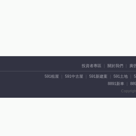
投資者專區
關於我們
廣
591租屋
591中古屋
591新建案
591土地
8891新車
88
Copyrigh