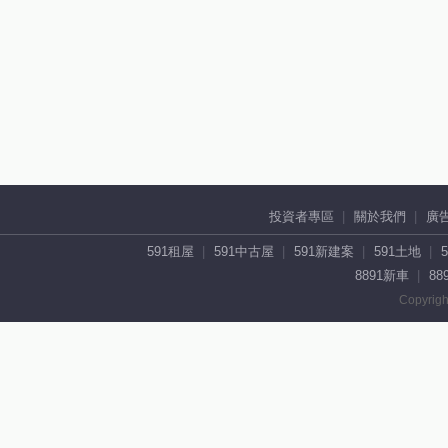
投資者專區
關於我們
廣
591租屋
591中古屋
591新建案
591土地
8891新車
88
Copyrigh