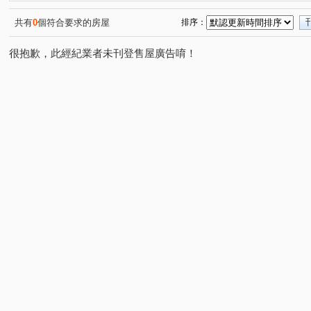
竹城-早稻田
寶億蒔尚
桃大誠
文中東路
(1)
(1)
(1)
(1)
山鼻路
敬三街
同德五街
大華五街
文化
(2)
(2)
(1)
(1)
共有
0
個符合要求的房屋
排序：
華亞三路
建國東路
文中三路
力行路
莊
(2)
(1)
(2)
(1)
很抱歉，此經紀業者未刊登售屋廣告唷！
長峰路
幸福九街
慈德街
民光東路
龍泉
(1)
(1)
(1)
(2)
華興路
民生路
國際路一段
青溪一路
新
(1)
(1)
(1)
(1)
領航北路四段
公園路
(1)
(1)