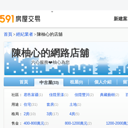
新建案
首頁
經紀業者
陳柚心的店舖
>
>
陳柚心的網路店舖
六心服務❤️柚心為您
首頁
租屋
個人介紹
留
中古屋
(0)
(33)
社區：
君邑富疆
佳陞景漾
佳陞豐川
典藏藝樹
(1)
(1)
(2)
(2)
益展城心
遠雄未來市
水悅青青
臻愛家
(1)
(1)
(2)
(1)
用途：
住宅
套房
土地
(31)
(1)
(1)
格林公園
唯樂之丘
世紀風華
富豪天下
(1)
(1)
(1)
(1)
格局：
2房
3房
4房
(10)
(17)
(5)
幸福社區B
日光流域
遠雄夏沐
新帝標
百
(1)
(1)
(1)
(1)
鉑悅
巴黎世家
亞昕一見
宜誠金品翡翠區
(1)
(1)
(1)
(1)
售金：
400-800萬元
800-1200萬元
1200-2000
(2)
(2)