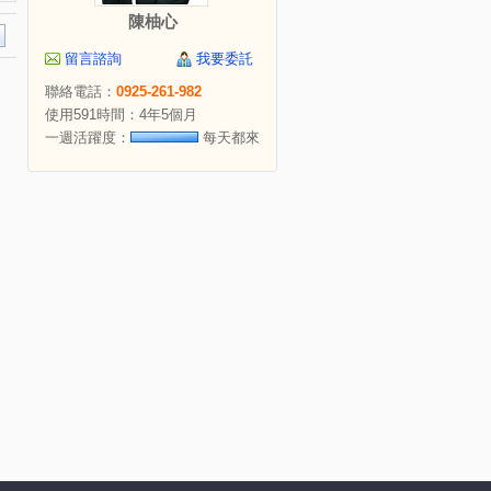
陳柚心
留言諮詢
我要委託
聯絡電話：
0925-261-982
使用591時間：4年5個月
一週活躍度：
每天都來