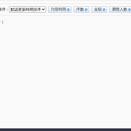
中東路
成泰路三段
山鼻路
敬三街
(1)
(1)
(2)
(2)
文化二路一段
華亞三路
建國東路
(1)
(2)
(1)
刊登時間
坪數
金額
瀏覽人數
排序：
敬路二段
愛三街
幸福九街
慈德街
(1)
(1)
(1)
(1)
唷！
中央街
華興路
民生路
國際路一段
(1)
(1)
(1)
(1)
大連一街
領航北路四段
公園路
(1)
(1)
(1)