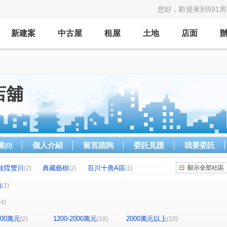
您好，歡迎來到591
新建案
中古屋
租屋
土地
店面
店舖
屋
個人介紹
留言諮詢
委託見證
我要委託
(0)
佳陞豐川
典藏藝樹
百川十善A區
顯示全部社區
(2)
(2)
(1)
水悅青青
臻愛家
益騏新画峰
(2)
(1)
(1)
地
(1)
世紀風華
富豪天下
幸福社區B
(1)
(1)
(1)
(4)
新帝標
百川水硯
宏富龍邸
鉑悅
(1)
(1)
(1)
(1)
宜誠金品翡翠區
鴻灃ART
竹城-早稻田
(1)
(1)
(1)
1200萬元
1200-2000萬元
2000萬元以上
(2)
(18)
(10)