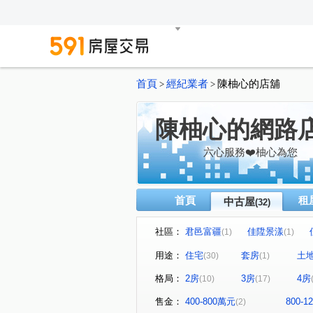
首頁
經紀業者
陳柚心的店舖
>
>
陳柚心的網路
六心服務❤️柚心為您
首頁
租
中古屋
(32)
社區：
君邑富疆
佳陞景漾
(1)
(1)
益展城心
遠雄未來市
(1)
(1)
用途：
住宅
套房
土
(30)
(1)
格林公園
唯樂之丘
(1)
(1)
格局：
2房
3房
4房
(10)
(17)
日光流域
遠雄夏沐
(1)
(1)
巴黎世家
亞昕一見
(1)
(1)
售金：
400-800萬元
800-
(2)