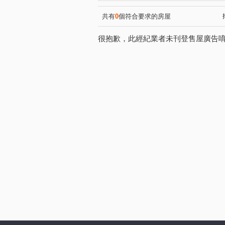
寶億蒔尚
桃大誠
文
(1)
(1)
同德五街
大華五街
(1)
(1)
共有
0
個符合要求的房屋
文中三路
力行路
莊
(2)
(1)
很抱歉，此經紀業者未刊登售屋廣告
民光東路
龍泉二街
(2)
(1)
青溪一路
新埔三街
(1)
(1)