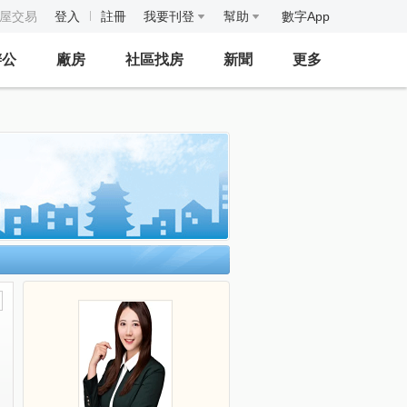
房屋交易
登入
註冊
我要刊登
幫助
數字App
辦公
廠房
社區找房
新聞
更多