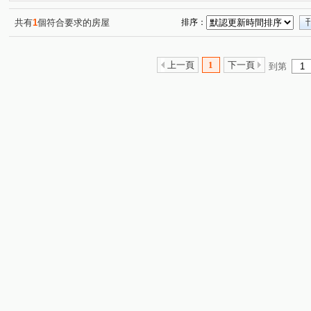
竹城-早稻田
寶億蒔尚
桃大誠
文中東路
(1)
(1)
(1)
(1)
山鼻路
敬三街
同德五街
大華五街
文化
(2)
(2)
(1)
(1)
共有
1
個符合要求的房屋
排序：
華亞三路
建國東路
文中三路
力行路
莊
(2)
(1)
(2)
(1)
長峰路
幸福九街
慈德街
民光東路
龍泉
(1)
(1)
(1)
(2)
上一頁
1
下一頁
到第
華興路
民生路
國際路一段
青溪一路
新
(1)
(1)
(1)
(1)
領航北路四段
公園路
(1)
(1)