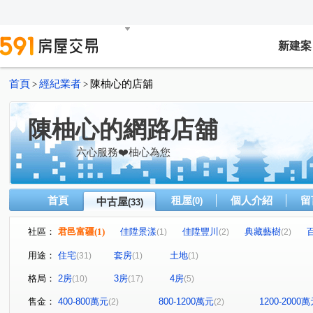
新建案
首頁
經紀業者
陳柚心的店舖
>
>
陳柚心的網路店舖
六心服務❤️柚心為您
首頁
租屋
個人介紹
留
中古屋
(0)
(33)
社區：
君邑富疆
(1)
佳陞景漾
佳陞豐川
典藏藝樹
(1)
(2)
(2)
益展城心
遠雄未來市
水悅青青
臻愛家
(1)
(1)
(2)
(1)
用途：
住宅
套房
土地
(31)
(1)
(1)
格林公園
唯樂之丘
世紀風華
富豪天下
(1)
(1)
(1)
(1)
格局：
2房
3房
4房
(10)
(17)
(5)
幸福社區B
日光流域
遠雄夏沐
新帝標
百
(1)
(1)
(1)
(1)
鉑悅
巴黎世家
亞昕一見
宜誠金品翡翠區
(1)
(1)
(1)
(1)
售金：
400-800萬元
800-1200萬元
1200-2000
(2)
(2)