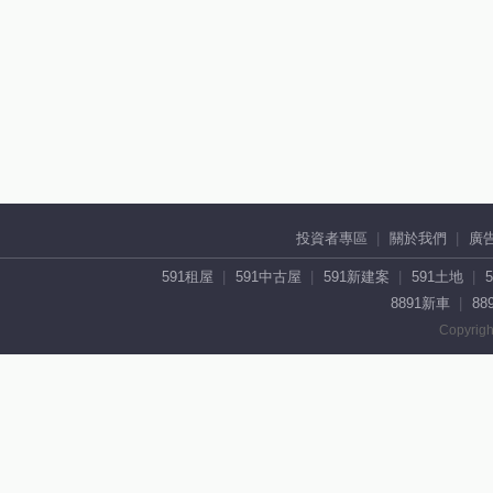
投資者專區
關於我們
廣
591租屋
591中古屋
591新建案
591土地
8891新車
88
Copyrigh