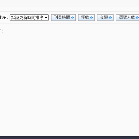
城市遠見
精銳闊
比佛利山莊
東興東街
(1)
(1)
(1)
(1)
永春東三路
博館一街
吉峰路
(1)
(1)
(1)
員東路二段
大明路
文心南路
(1)
(1)
(1)
刊登時間
坪數
金額
瀏覽人數
排序：
中興街
賢義街
五權西六街
大英街
(2)
(1)
(2)
(1)
唷！
街
河南路四段
台灣大道三段
(1)
(1)
(1)
五權五街
中清東路
台灣大道四段
(1)
(1)
(1)
路
雷中街
忠明南路
井新街
(1)
(1)
(2)
(1)
長安十一街
嶺興路
自由路
(1)
(1)
(1)
東光路
工學五街
中社七街
順圳巷
(1)
(1)
(1)
(1)