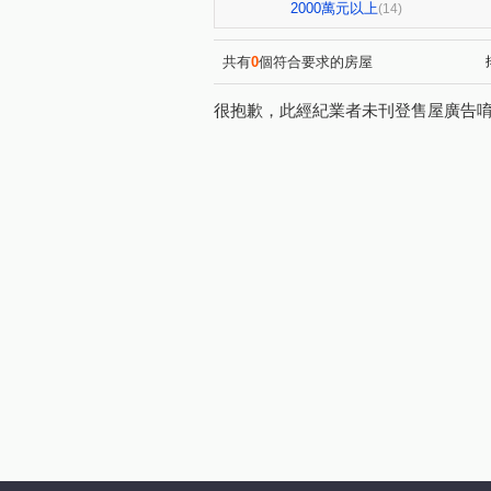
儒林傑第
我家100
(1)
(1)
2000萬元以上
(14)
中山路一段
東光園路
(2)
(2)
美村路一段
中山路
(1)
(1)
共有
0
個符合要求的房屋
向上路一段
外埔路
(1)
(1)
很抱歉，此經紀業者未刊登售屋廣告
世平路
光日路
立德
(1)
(1)
文心路三段
萬德街
(1)
(1)
富春路
仁福街
學府
(2)
(1)
東海街
文昌東五街
(1)
(1)
黎明路二段
錦華街
(1)
(1)
三和街
遊園北路
(1)
(1)