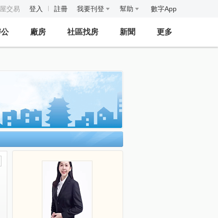
房屋交易
登入
註冊
我要刊登
幫助
數字App
辦公
廠房
社區找房
新聞
更多