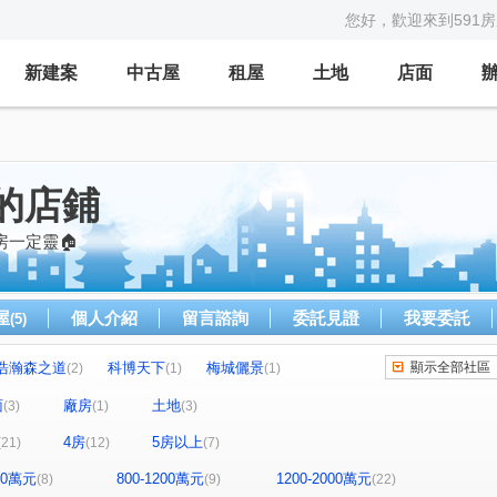
您好，歡迎來到591
新建案
中古屋
租屋
土地
店面
菱的店鋪
房一定靈🏠
屋
個人介紹
留言諮詢
委託見證
我要委託
(5)
浩瀚森之道
科博天下
梅城儷景
顯示全部社區
(2)
(1)
(1)
星鑽大樓
富宇大悦
誠品桂冠
(1)
(2)
(1)
面
廠房
土地
(3)
(1)
(3)
悅見山
郡將大智然
佳茂世界之心
(1)
(1)
(1)
4房
5房以上
(21)
(12)
(7)
樘四季VILLA
慈德華廈
大東家樸園
(2)
(1)
(1)
國聚之璟
太子西雅圖
晴美學
(1)
(1)
(1)
(1)
800萬元
800-1200萬元
1200-2000萬元
(8)
(9)
(22)