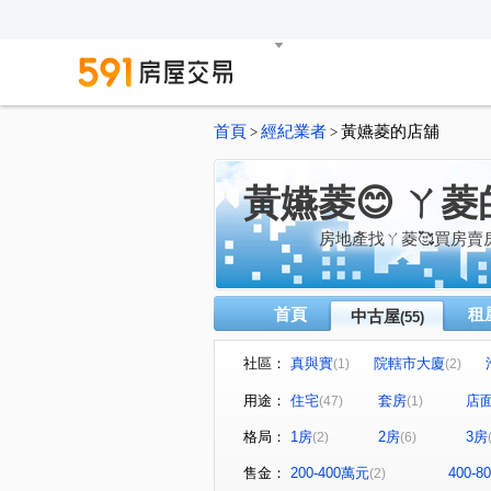
首頁
經紀業者
黃嬿菱的店舖
>
>
黃嬿菱😊 ㄚ
房地產找ㄚ菱🥰買房賣
首頁
租
中古屋
(55)
社區：
真與實
院轄市大廈
(1)
(2)
狀元及第
正文心華廈
(1)
(1)
用途：
住宅
套房
店
(47)
(1)
羅馬假期二期
幸福台灣
(1)
(1)
格局：
1房
2房
3房
(2)
(6)
璟德湛
中央公園
久
(1)
(1)
鄉林凱撒
心中的日月二期
(1)
售金：
200-400萬元
400-
(2)