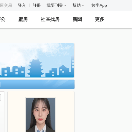
房屋交易
登入
註冊
我要刊登
幫助
數字App
辦公
廠房
社區找房
新聞
更多