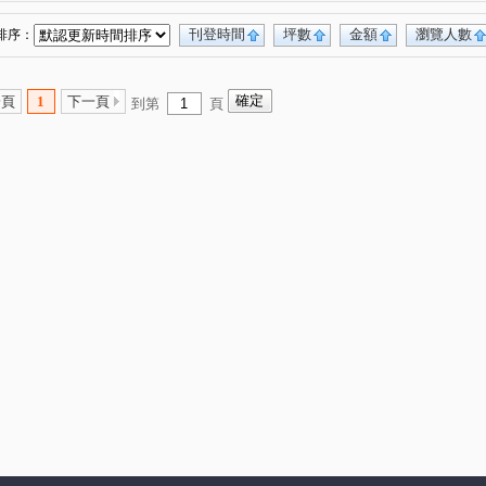
未來
桃大真
富宇東方悅
(1)
(19)
(1)
水公園
新大南青山
皇家宮庭
(18)
(10)
(2)
刊登時間
坪數
金額
瀏覽人數
排序：
宏普画時代-時尚苑
高鐵站前路406號
(10)
(2)
明日朗朗
漢唐新境
青墨集
宜雄湛
(12)
(4)
(9)
(13)
一頁
1
下一頁
到第
頁
太子馥2
方好
宏普光年世界館
(12)
(12)
(1)
鴻築馥麗
鉅陞永麗花園
佳瑞M+
(3)
(3)
(2)
合雄新站
航空VISA
大清逸境
(3)
(7)
(5)
海華巴黎廣場大廈
憶聲智匯科技園區
(2)
(1)
美麗歐洲
永福帝堡
和發自由之丘
(2)
(3)
(5)
禾林RICH ONE
竹城代官山
天曜
(1)
(3)
(2)
三光路145號
菁美學
東京線上
(1)
(1)
(1)
威均晶鑽
皇普園首之道
天麒宏竹
(3)
(16)
(6)
首富
寶徠花園
寶億蒔尚
世界MRT
(1)
(1)
(2)
(6)
上世紀
聯上3Q
宜誠僑峰
竹風青庭
(8)
(2)
(2)
(11)
北大臻善美
鉅陞英倫花園
(3)
(11)
日禾禾
耀承璽閲
威均帝璽
和耀恆美
(7)
(1)
(4)
(5)
帝璽
(2)
大睦森悦
竹城真鶴
(4)
(9)
恆美館
禾林Rich one 2.0
機場園區
(4)
(6)
(1)
昕昕境
偉築新豐洲
躍世界
樺龍潮+2
(1)
(3)
(4)
(3)