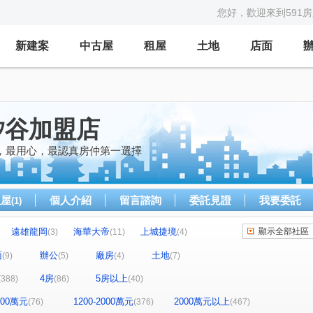
您好，歡迎來到591
新建案
中古屋
租屋
土地
店面
矽谷加盟店
，最用心，最認真房仲第一選擇
租屋
個人介紹
留言諮詢
委託見證
我要委託
(1)
遠雄龍岡
海華大帝
上城捷境
顯示全部社區
(3)
(11)
(4)
冠德青璞匯
順儷米蘭達
玖都森學園
(42)
(10)
(6)
面
辦公
廠房
土地
(9)
(5)
(4)
(7)
宏普光年世界館
上海新天地
合雄天好韻
(8)
(15)
(7)
4房
5房以上
(388)
(86)
(40)
白金新宮
宏普画時代3-時晴苑
國都苑
(1)
(1)
(2)
亞昕喜徠登
站前新鋭
新森活
(10)
(10)
(7)
1200萬元
1200-2000萬元
2000萬元以上
(76)
(376)
(467)