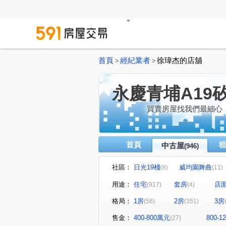
首頁
經紀業者
徐瑋杰的店舖
>
>
永慶青埔A19
買賣房屋找我們最細心
首頁
中古屋
(946)
社區：
日光19棧
威均園舞曲
(8)
(11)
站前A+
禾林Rich One
(6)
(22)
用途：
住宅
套房
店
(917)
(4)
櫻花緻
宜雄國瑭
(13)
(6)
格局：
1房
2房
3房
(56)
(351)
曜見築
宜誠日日和
(10)
(3)
布拉格青塘園
閣美學
(8)
(17)
售金：
400-800萬元
800-
(27)