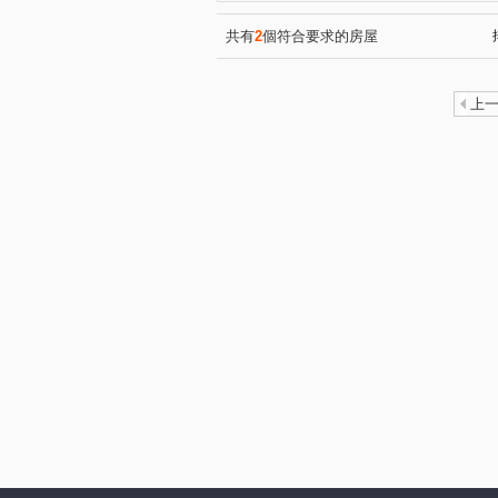
無疆
中壢一品墅
織
(1)
(2)
中悅新天鵝堡透天區
美術
(3)
共有
2
個符合要求的房屋
翔譽17
立體我家A區
(10)
(1)
一品閣
一品院
新潤
(4)
(2)
上
花田囍市
國璽苑
(15)
(6)
誠佳品學
太睿A19
(14)
(2)
璟都未來城
桃大然
(3)
(6)
宜雄玉環
樺昇麗池
(1)
(5)
法國賞
城市的遠見
(5)
(5)
新潤 A18
宜雄玉荷
(17)
(12)
鉅陞日和花園
璟都艾美
(4)
(1)
佳瑞盈+
寶徠花園
(7)
(4)
成家大璽
寶億蒔尚
(7)
(1)
國庭苑
威均天翔
聯
(6)
(5)
竹風青田
昇捷高第
(3)
(2)
桃園航空城街廓2
新潤明
(1)
遠雄仰森
禮昂
威均
(3)
(9)
金莎汽車旅館
良茂詠恆-
(1)
和耀家
青之上河
佳
(4)
(8)