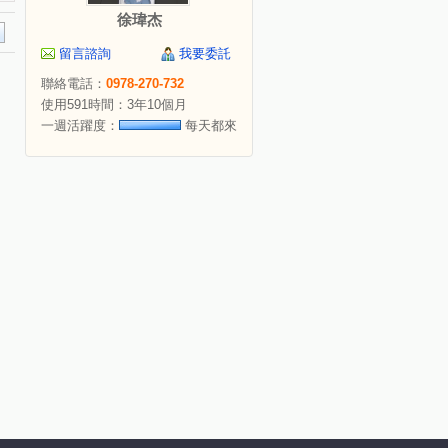
徐瑋杰
留言諮詢
我要委託
聯絡電話：
0978-270-732
使用591時間：3年10個月
一週活躍度：
每天都來