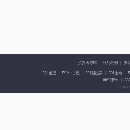
投資者專區
關於我們
廣
591租屋
591中古屋
591新建案
591土地
8891新車
88
Copyrigh