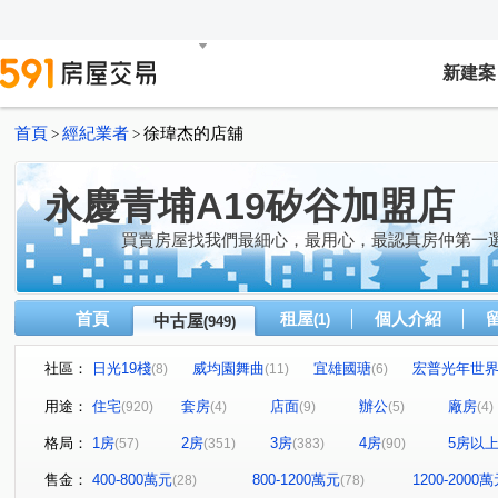
新建案
首頁
經紀業者
徐瑋杰的店舖
>
>
永慶青埔A19矽谷加盟店
買賣房屋找我們最細心，最用心，最認真房仲第一
首頁
租屋
個人介紹
中古屋
(1)
(949)
社區：
日光19棧
威均園舞曲
宜雄國瑭
宏普光年世
(8)
(11)
(6)
合雄天好韻
曜見築
宜誠日日和
白金新宮
(7)
(11)
(3)
(1)
用途：
住宅
套房
店面
辦公
廠房
(920)
(4)
(9)
(5)
(4)
國都苑
布拉格青塘園
禾林Rich One
閣美學
(2)
(8)
(20)
(1
格局：
1房
2房
3房
4房
5房以
(57)
(351)
(383)
(90)
站前新鋭
新森活
無疆
中壢一品墅
織未
(10)
(7)
(1)
(2)
富宇東方悅
中悅新天鵝堡透天區
美術水公園
(1)
(4)
(20)
售金：
400-800萬元
800-1200萬元
1200-2000
(28)
(78)