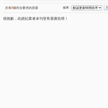
冠德青璞匯
櫻花緻
站前A+
皇家宮庭
(42)
(13)
(5)
(2)
立體我家A區
宏普画時代-時尚苑
高鐵站前路406號
(1)
(10)
共有
0
個符合要求的房屋
排序：
一品院
新潤明日朗朗
漢唐新境
青墨集
(2)
(12)
(4)
(9)
很抱歉，此經紀業者未刊登售屋廣告唷！
花田囍市
國璽苑
太子馥2
方好
宏普
(15)
(1)
(12)
(12)
順儷米蘭達
誠佳品學
太睿A19
鴻築馥麗
(9)
(14)
(3)
(3)
佳瑞M+
璟都未來城
桃大然
合雄新站
航
(2)
(3)
(6)
(3)
大清逸境
宜雄玉環
樺昇麗池
海華巴黎廣場大
(5)
(1)
(5)
憶聲智匯科技園區
法國賞
城市的遠見
美麗歐
(1)
(5)
(5)
上城捷境
和發自由之丘
海華大帝
新潤 A18
(3)
(5)
(10)
(1
禾林RICH ONE
竹城代官山
天曜
鉅陞日和花
(1)
(3)
(2)
三光路145號
菁美學
東京線上
佳瑞盈+
(1)
(1)
(1)
(7)
玖都森學園
威均晶鑽
皇普園首之道
天麒宏竹
(5)
(3)
(16)
寶億蒔尚
首富
寶徠花園
寶億蒔尚
世界M
(1)
(1)
(1)
(2)
威均天翔
聯上世紀
聯上3Q
宜誠僑峰
竹
(5)
(8)
(2)
(2)
竹風青田
昇捷高第
北大臻善美
鉅陞英倫花園
(3)
(2)
(3)
(
桃園航空城街廓2
新潤明日禾禾
耀承璽閲
威均
(1)
(7)
(1)
遠雄仰森
禮昂
威均帝璽
大睦森悦
竹城
(3)
(9)
(2)
(4)
金莎汽車旅館
良茂詠恆-恆美館
禾林Rich one 2.0
(1)
(4)
(6)
和耀家
青之上河
佳昕昕境
偉築新豐洲
(4)
(8)
(1)
(3)