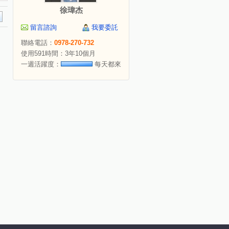
徐瑋杰
留言諮詢
我要委託
聯絡電話：
0978-270-732
使用591時間：3年10個月
一週活躍度：
每天都來