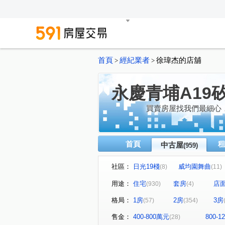
首頁
經紀業者
徐瑋杰的店舖
>
>
永慶青埔A19
買賣房屋找我們最細心
首頁
中古屋
(959)
社區：
日光19棧
威均園舞曲
(8)
(11)
禾林Rich One
櫻花緻
(21)
(14
用途：
住宅
套房
店
(930)
(4)
上海新天地
合雄天好韻
(15)
(
格局：
1房
2房
3房
(57)
(354)
宏普画時代3-時晴苑
國都
(1)
亞昕喜徠登
站前新鋭
(10)
(10)
售金：
400-800萬元
800-
(28)