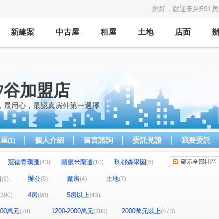
您好，歡迎來到591
新建案
中古屋
租屋
土地
店面
矽谷加盟店
，最用心，最認真房仲第一選擇
租屋
個人介紹
留言諮詢
委託見證
我要委託
(1)
冠德青璞匯
順儷米蘭達
玖都森學園
顯示全部社區
(43)
(10)
(6)
宜雄國瑭
宏普光年世界館
)
(6)
(8)
面
辦公
廠房
土地
(9)
(5)
(4)
(7)
曜見築
宜誠日日和
白金新宮
7)
(11)
(3)
(1)
4房
5房以上
(390)
(90)
(43)
苑
布拉格青塘園
閣美學
(2)
(8)
(17)
新森活
無疆
中壢一品墅
織未來
(7)
(1)
(2)
(1)
1200萬元
1200-2000萬元
2000萬元以上
(78)
(380)
(473)