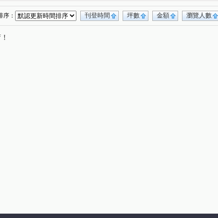
中悅新天鵝堡透天區
美術水公園
(4)
(20)
皇家宮庭
翔譽17
立體我家A區
(2)
(10)
(1)
刊登時間
坪數
金額
瀏覽人數
排序：
站前路406號
一品閣
一品院
(2)
(4)
(2)
唷！
青墨集
宜雄湛
花田囍市
4)
(9)
(13)
(15)
好
宏普光年世界館
誠佳品學
(12)
(1)
(14)
鉅陞永麗花園
佳瑞M+
璟都未來城
(3)
(2)
(3)
空VISA
大清逸境
宜雄玉環
樺昇麗池
(7)
(5)
(1)
(5)
匯科技園區
法國賞
城市的遠見
(1)
(5)
(5)
上城捷境
和發自由之丘
海華大帝
(3)
(5)
(10)
禾林RICH ONE
竹城代官山
天曜
(1)
(3)
(2)
三光路145號
菁美學
東京線上
(1)
(1)
(1)
威均晶鑽
皇普園首之道
天麒宏竹
(3)
(16)
(6)
首富
寶徠花園
寶億蒔尚
世界MRT
(1)
(1)
(2)
(6)
上世紀
聯上3Q
宜誠僑峰
竹風青庭
(8)
(2)
(2)
(11)
北大臻善美
鉅陞英倫花園
(3)
(11)
日禾禾
耀承璽閲
威均帝璽
和耀恆美
(7)
(1)
(4)
(5)
帝璽
大睦森悦
竹城真鶴
(2)
(4)
(9)
恆美館
禾林Rich one 2.0
機場園區
(4)
(6)
(1)
昕昕境
偉築新豐洲
躍世界
樺龍潮+2
(1)
(3)
(4)
(3)