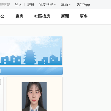
房屋交易
登入
註冊
我要刊登
幫助
數字App
辦公
廠房
社區找房
新聞
更多