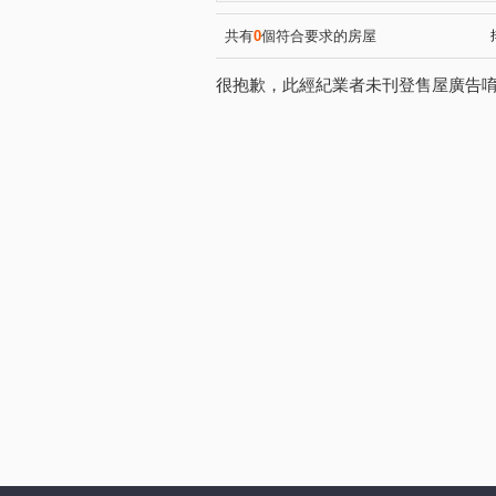
桃大真
富宇東方悅
(20)
(1)
新大南青山
站前A+
(10)
(5)
共有
0
個符合要求的房屋
宏普画時代-時尚苑
高鐵
(10)
很抱歉，此經紀業者未刊登售屋廣告
新潤明日朗朗
漢唐新境
(12)
(
國璽苑
太子馥2
方
(6)
(12)
太睿A19
鴻築馥麗
(3)
(3)
桃大然
合雄新站
航
(6)
(3)
海華巴黎廣場大廈
憶聲智
(2)
美麗歐洲
永福帝堡
(3)
(3)
新潤 A18
宜雄玉荷
(17)
(12)
鉅陞日和花園
璟都艾美
(4)
(1)
佳瑞盈+
寶徠花園
(7)
(4)
成家大璽
寶億蒔尚
(7)
(1)
國庭苑
威均天翔
聯
(6)
(5)
竹風青田
昇捷高第
(3)
(2)
桃園航空城街廓2
新潤明
(1)
遠雄仰森
禮昂
威均
(3)
(9)
金莎汽車旅館
良茂詠恆-
(1)
和耀家
青之上河
佳
(4)
(8)