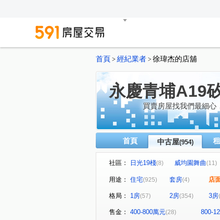
首頁
經紀業者
徐瑋杰的店舖
>
>
永慶青埔A19
買賣房屋找我們最細心
首頁
中古屋
(954)
社區：
日光19棧
威均園舞曲
(8)
(11)
禾林Rich One
櫻花緻
(21)
(14
用途：
住宅
套房
店
(925)
(4)
上海新天地
合雄天好韻
(15)
(
格局：
1房
2房
3房
(57)
(354)
宏普画時代3-時晴苑
國都
(1)
亞昕喜徠登
站前新鋭
(10)
(10)
售金：
400-800萬元
800-
(28)