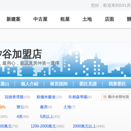
您好，歡迎來到591
新建案
中古屋
租屋
土地
店面
矽谷加盟店
，最用心，最認真房仲第一選擇
租屋
個人介紹
留言諮詢
委託見證
我要委託
(1)
冠德青璞匯
順儷米蘭達
玖都森學園
顯示全部社區
(43)
(10)
(6)
宜雄國瑭
宏普光年世界館
)
(6)
(8)
面
(9)
辦公
廠房
土地
(5)
(4)
(7)
曜見築
宜誠日日和
白金新宮
7)
(11)
(3)
(1)
4房
5房以上
(385)
(90)
(43)
苑
布拉格青塘園
閣美學
(2)
(8)
(17)
新森活
無疆
中壢一品墅
織未來
(7)
(1)
(2)
(1)
1200萬元
1200-2000萬元
2000萬元以上
(78)
(380)
(468)