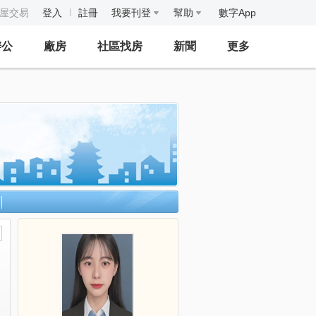
房屋交易
登入
註冊
我要刊登
幫助
數字App
辦公
廠房
社區找房
新聞
更多