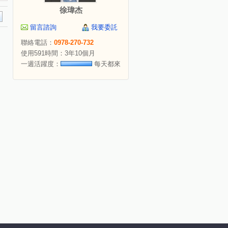
徐瑋杰
留言諮詢
我要委託
聯絡電話：
0978-270-732
使用591時間：3年10個月
一週活躍度：
每天都來