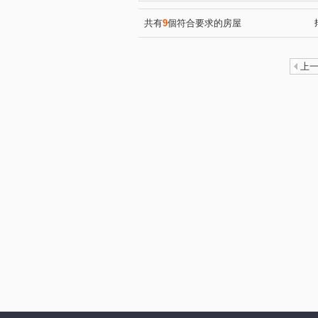
桃大真
富宇東方悅
(20)
(1)
新大南青山
站前A+
(10)
(5)
共有
9
個符合要求的房屋
宏普画時代-時尚苑
高鐵
(10)
新潤明日朗朗
漢唐新境
(12)
(
上
國璽苑
太子馥2
方
(1)
(12)
太睿A19
鴻築馥麗
(3)
(3)
桃大然
合雄新站
航
(6)
(3)
海華巴黎廣場大廈
憶聲智
(2)
美麗歐洲
永福帝堡
(3)
(3)
新潤 A18
宜雄玉荷
(17)
(12)
鉅陞日和花園
璟都艾美
(4)
(1)
佳瑞盈+
寶徠花園
(7)
(4)
成家大璽
寶億蒔尚
(7)
(1)
國庭苑
威均天翔
聯
(6)
(5)
竹風青田
昇捷高第
(3)
(2)
桃園航空城街廓2
新潤明
(1)
遠雄仰森
禮昂
威均
(3)
(9)
金莎汽車旅館
良茂詠恆-
(1)
和耀家
青之上河
佳
(4)
(8)