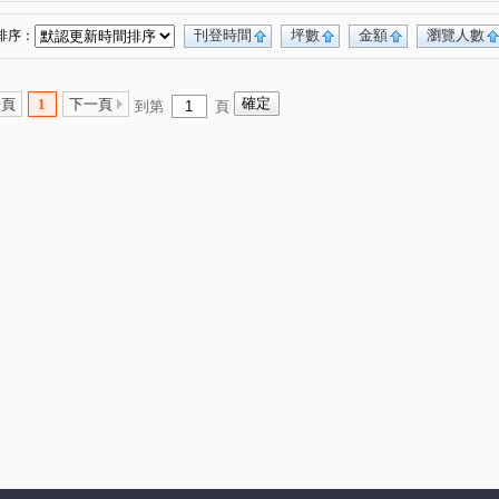
中悅新天鵝堡透天區
美術水公園
(4)
(20)
皇家宮庭
翔譽17
立體我家A區
(2)
(10)
(1)
刊登時間
坪數
金額
瀏覽人數
排序：
站前路406號
一品閣
一品院
(2)
(4)
(2)
青墨集
宜雄湛
花田囍市
4)
(9)
(13)
(15)
一頁
1
下一頁
到第
頁
好
宏普光年世界館
誠佳品學
(12)
(1)
(14)
鉅陞永麗花園
佳瑞M+
璟都未來城
(3)
(2)
(3)
空VISA
大清逸境
宜雄玉環
樺昇麗池
(7)
(5)
(1)
(5)
匯科技園區
法國賞
城市的遠見
(1)
(5)
(5)
上城捷境
和發自由之丘
海華大帝
(3)
(5)
(10)
禾林RICH ONE
竹城代官山
天曜
(1)
(3)
(2)
三光路145號
菁美學
東京線上
(1)
(1)
(1)
威均晶鑽
皇普園首之道
天麒宏竹
(3)
(16)
(6)
首富
寶徠花園
寶億蒔尚
世界MRT
(1)
(1)
(2)
(6)
上世紀
聯上3Q
宜誠僑峰
竹風青庭
(8)
(2)
(2)
(11)
北大臻善美
鉅陞英倫花園
(3)
(11)
日禾禾
耀承璽閲
威均帝璽
和耀恆美
(7)
(1)
(4)
(5)
帝璽
大睦森悦
竹城真鶴
(2)
(4)
(9)
恆美館
禾林Rich one 2.0
機場園區
(4)
(6)
(1)
昕昕境
偉築新豐洲
躍世界
樺龍潮+2
(1)
(3)
(4)
(3)