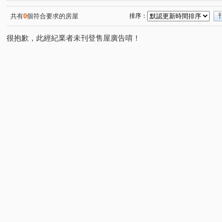
宜誠日日和
立體我家A區
宏普画時代-時尚苑
(2)
(1)
(10)
一品閣
一品院
新潤明日朗朗
漢唐新境
(4)
(2)
(12)
(4)
共有
0
個符合要求的房屋
排序：
花田囍市
國璽苑
太子馥2
方好
宏普
(15)
(1)
(12)
(12)
很抱歉，此經紀業者未刊登售屋廣告唷！
順儷米蘭達
誠佳品學
太睿A19
鴻築馥麗
(9)
(14)
(3)
(3)
佳瑞M+
璟都未來城
桃大然
合雄新站
航
(2)
(3)
(6)
(3)
大清逸境
宜雄玉環
樺昇麗池
海華巴黎廣場大
(5)
(1)
(5)
憶聲智匯科技園區
法國賞
上海新天地
城市的
(1)
(5)
(14)
宏普光年世界館
美麗歐洲
永福帝堡
上城捷境
(8)
(3)
(3)
(
海華大帝
新潤 A18
禾林RICH ONE
竹城代
(10)
(17)
(1)
鉅陞日和花園
璟都艾美
三光路145號
菁美學
(4)
(1)
(1)
(1
佳瑞盈+
寶徠花園
玖都森學園
威均晶鑽
(7)
(4)
(5)
(3)
合雄天好韻
天麒宏竹
成家大璽
寶億蒔尚
(6)
(6)
(7)
(1)
寶徠花園
寶億蒔尚
世界MRT
國庭苑
威
(1)
(2)
(6)
(6)
聯上3Q
宜誠僑峰
竹風青庭
竹風青田
(2)
(2)
(11)
(3)
北大臻善美
鉅陞英倫花園
桃園航空城街廓2
(3)
(11)
(1)
耀承璽閲
威均帝璽
和耀恆美
宜雄玉荷
(1)
(4)
(5)
(4)
威均帝璽
大睦森悦
竹城真鶴
金莎汽車旅館
(2)
(4)
(10)
(1
禾林Rich one 2.0
機場園區
和耀家
青之上河
(6)
(1)
(4)
(8
偉築新豐洲
躍世界
樺龍潮+2
璟都文華
(3)
(4)
(3)
(1)