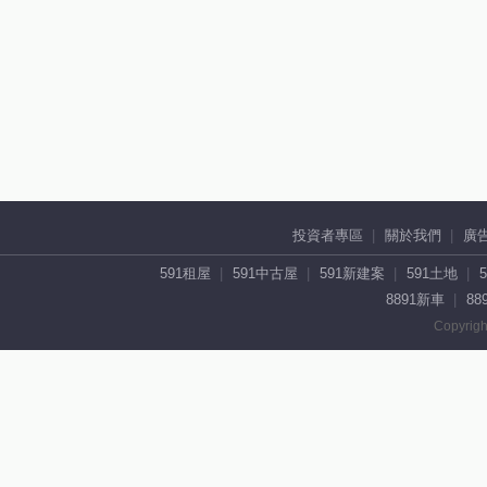
投資者專區
關於我們
廣
591租屋
591中古屋
591新建案
591土地
8891新車
88
Copyrigh