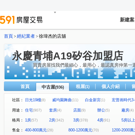
新建案
首頁
經紀業者
徐瑋杰的店舖
>
>
永慶青埔A19矽谷加盟店
買賣房屋找我們最細心，最用心，最認真房仲第一
首頁
租屋
個人介紹
中古屋
(1)
(936)
社區：
日光19棧
威均園舞曲
白金新宮
宏普画時代3
(8)
(11)
(1)
布拉格青塘園
禾林Rich One
閣美學
亞昕喜
(8)
(20)
(17)
用途：
住宅
套房
店面
辦公
廠房
(907)
(4)
(9)
(5)
(4)
新森活
無疆
中壢一品墅
織未來
桃大真
(7)
(1)
(2)
(1)
(
格局：
1房
2房
3房
4房
5房以
(57)
(342)
(378)
(91)
中悅新天鵝堡透天區
美術水公園
宜雄國瑭
新
(4)
(20)
(5)
冠德青璞匯
櫻花緻
站前A+
皇家宮庭
(42)
(13)
(5)
(2)
售金：
400-800萬元
800-1200萬元
1200-2000
(28)
(70)