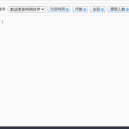
中悅新天鵝堡透天區
美術水公園
(4)
(20)
皇家宮庭
翔譽17
立體我家A區
(2)
(10)
(1)
刊登時間
坪數
金額
瀏覽人數
排序：
站前路406號
一品閣
一品院
(2)
(4)
(2)
唷！
青墨集
宜雄湛
花田囍市
4)
(9)
(13)
(15)
好
宏普光年世界館
誠佳品學
(12)
(1)
(14)
鉅陞永麗花園
佳瑞M+
璟都未來城
(3)
(2)
(3)
空VISA
大清逸境
宜雄玉環
樺昇麗池
(7)
(5)
(1)
(5)
匯科技園區
法國賞
城市的遠見
(1)
(5)
(5)
上城捷境
和發自由之丘
海華大帝
(3)
(5)
(10)
禾林RICH ONE
竹城代官山
天曜
(1)
(3)
(2)
三光路145號
菁美學
東京線上
(1)
(1)
(1)
威均晶鑽
皇普園首之道
天麒宏竹
(3)
(16)
(6)
首富
寶徠花園
寶億蒔尚
世界MRT
(1)
(1)
(2)
(6)
上世紀
聯上3Q
宜誠僑峰
竹風青庭
(8)
(2)
(2)
(11)
北大臻善美
鉅陞英倫花園
(3)
(11)
日禾禾
耀承璽閲
威均帝璽
和耀恆美
(7)
(1)
(4)
(5)
帝璽
大睦森悦
竹城真鶴
(2)
(4)
(9)
恆美館
禾林Rich one 2.0
機場園區
(4)
(6)
(1)
昕昕境
偉築新豐洲
躍世界
樺龍潮+2
(1)
(3)
(4)
(3)