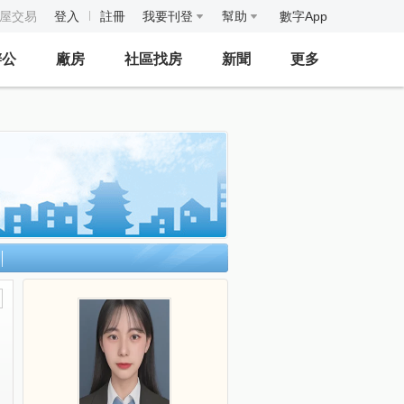
房屋交易
登入
註冊
我要刊登
幫助
數字App
辦公
廠房
社區找房
新聞
更多