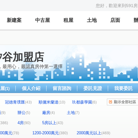
您好，歡迎來到591
新建案
中古屋
租屋
土地
店面
矽谷加盟店
，最用心，最認真房仲第一選擇
租屋
個人介紹
留言諮詢
委託見證
我要委託
(1)
冠德青璞匯
順儷米蘭達
玖都森學園
顯示全部社區
(43)
(10)
(6)
宜雄國瑭
宏普光年世界館
)
(6)
(8)
面
辦公
廠房
土地
(9)
(5)
(4)
(7)
曜見築
宜誠日日和
白金新宮
7)
(11)
(3)
(1)
4房
5房以上
(386)
(90)
(43)
苑
布拉格青塘園
閣美學
(2)
(8)
(17)
新森活
無疆
中壢一品墅
織未來
(7)
(1)
(2)
(1)
1200萬元
1200-2000萬元
2000萬元以上
(78)
(380)
(469)