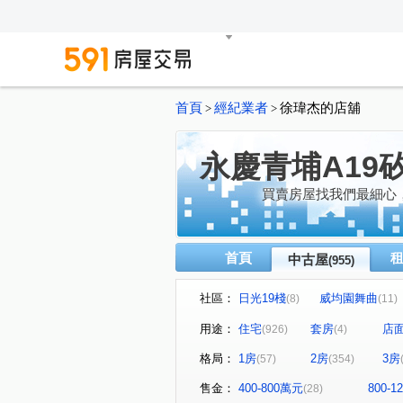
首頁
經紀業者
徐瑋杰的店舖
>
>
永慶青埔A19
買賣房屋找我們最細心
首頁
中古屋
(955)
社區：
日光19棧
威均園舞曲
(8)
(11)
禾林Rich One
櫻花緻
(21)
(15
用途：
住宅
套房
店
(926)
(4)
上海新天地
合雄天好韻
(15)
(
格局：
1房
2房
3房
(57)
(354)
宏普画時代3-時晴苑
國都
(1)
亞昕喜徠登
站前新鋭
(10)
(10)
售金：
400-800萬元
800-
(28)