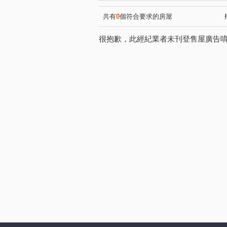
桃大真
富宇東方悅
(20)
(1)
新大南青山
站前A+
(10)
(5)
共有
0
個符合要求的房屋
宏普画時代-時尚苑
高鐵
(10)
很抱歉，此經紀業者未刊登售屋廣告
新潤明日朗朗
漢唐新境
(12)
(
國璽苑
太子馥2
方
(1)
(12)
太睿A19
鴻築馥麗
(3)
(3)
桃大然
合雄新站
航
(6)
(3)
海華巴黎廣場大廈
憶聲智
(2)
美麗歐洲
永福帝堡
(3)
(3)
新潤 A18
宜雄玉荷
(17)
(12)
鉅陞日和花園
璟都艾美
(4)
(1)
佳瑞盈+
寶徠花園
(7)
(4)
成家大璽
寶億蒔尚
(7)
(1)
國庭苑
威均天翔
聯
(6)
(5)
竹風青田
昇捷高第
(3)
(2)
桃園航空城街廓2
新潤明
(1)
遠雄仰森
禮昂
威均
(3)
(9)
金莎汽車旅館
良茂詠恆-
(1)
和耀家
青之上河
佳
(4)
(8)