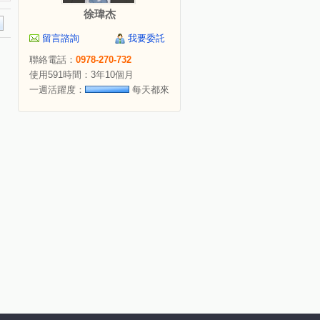
徐瑋杰
留言諮詢
我要委託
聯絡電話：
0978-270-732
使用591時間：3年10個月
一週活躍度：
每天都來