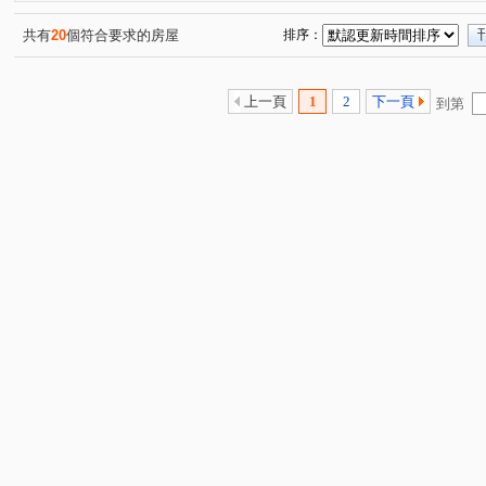
宜誠日日和
立體我家A區
宏普画時代-時尚苑
(2)
(1)
(10)
一品閣
一品院
新潤明日朗朗
漢唐新境
(4)
(2)
(12)
(4)
共有
20
個符合要求的房屋
排序：
花田囍市
國璽苑
太子馥2
方好
宏普
(15)
(1)
(12)
(12)
順儷米蘭達
誠佳品學
太睿A19
鴻築馥麗
(9)
(14)
(3)
(3)
上一頁
1
2
下一頁
到第
佳瑞M+
璟都未來城
桃大然
合雄新站
航
(2)
(3)
(6)
(3)
大清逸境
宜雄玉環
樺昇麗池
海華巴黎廣場大
(5)
(1)
(5)
憶聲智匯科技園區
法國賞
上海新天地
城市的
(1)
(5)
(14)
宏普光年世界館
美麗歐洲
永福帝堡
上城捷境
(8)
(3)
(3)
(
海華大帝
新潤 A18
禾林RICH ONE
竹城代
(10)
(17)
(1)
鉅陞日和花園
璟都艾美
三光路145號
菁美學
(4)
(1)
(1)
(1
佳瑞盈+
寶徠花園
玖都森學園
威均晶鑽
(7)
(4)
(5)
(3)
合雄天好韻
天麒宏竹
成家大璽
寶億蒔尚
(6)
(6)
(7)
(1)
寶徠花園
寶億蒔尚
世界MRT
國庭苑
威
(1)
(2)
(6)
(6)
聯上3Q
宜誠僑峰
竹風青庭
竹風青田
(2)
(2)
(11)
(3)
北大臻善美
鉅陞英倫花園
桃園航空城街廓2
(3)
(11)
(1)
耀承璽閲
威均帝璽
和耀恆美
宜雄玉荷
(1)
(4)
(5)
(4)
威均帝璽
大睦森悦
竹城真鶴
金莎汽車旅館
(2)
(4)
(10)
(1
禾林Rich one 2.0
機場園區
和耀家
青之上河
(6)
(1)
(4)
(8
偉築新豐洲
躍世界
樺龍潮+2
璟都文華
(3)
(4)
(3)
(1)