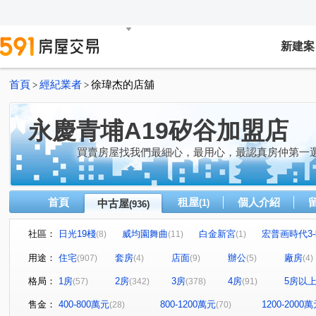
新建案
首頁
經紀業者
徐瑋杰的店舖
>
>
永慶青埔A19矽谷加盟店
買賣房屋找我們最細心，最用心，最認真房仲第一
首頁
租屋
個人介紹
中古屋
(1)
(936)
社區：
日光19棧
威均園舞曲
白金新宮
宏普画時代3
(8)
(11)
(1)
布拉格青塘園
禾林Rich One
閣美學
亞昕喜
(8)
(20)
(17)
用途：
住宅
套房
店面
辦公
廠房
(907)
(4)
(9)
(5)
(4)
新森活
無疆
中壢一品墅
織未來
桃大真
(7)
(1)
(2)
(1)
(
格局：
1房
2房
3房
4房
5房以
(57)
(342)
(378)
(91)
中悅新天鵝堡透天區
美術水公園
宜雄國瑭
新
(4)
(20)
(5)
冠德青璞匯
櫻花緻
站前A+
皇家宮庭
(42)
(13)
(5)
(2)
售金：
400-800萬元
800-1200萬元
1200-2000
(28)
(70)