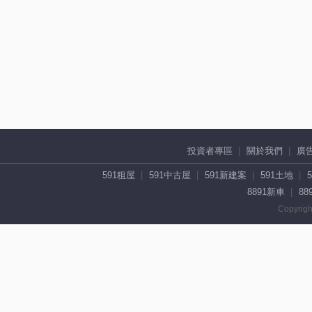
投資者專區
關於我們
廣
591租屋
591中古屋
591新建案
591土地
8891新車
88
Copyrigh