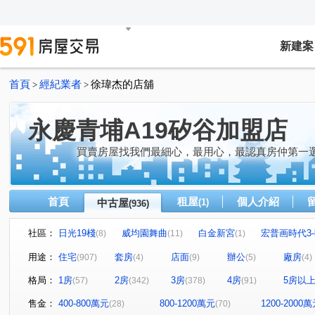
新建案
首頁
經紀業者
徐瑋杰的店舖
>
>
永慶青埔A19矽谷加盟店
買賣房屋找我們最細心，最用心，最認真房仲第一
首頁
租屋
個人介紹
中古屋
(1)
(936)
社區：
日光19棧
威均園舞曲
白金新宮
宏普画時代3
(8)
(11)
(1)
布拉格青塘園
禾林Rich One
閣美學
亞昕喜
(8)
(20)
(17)
用途：
住宅
套房
店面
辦公
廠房
(907)
(4)
(9)
(5)
(4)
新森活
無疆
中壢一品墅
織未來
桃大真
(7)
(1)
(2)
(1)
(
格局：
1房
2房
3房
4房
5房以
(57)
(342)
(378)
(91)
中悅新天鵝堡透天區
美術水公園
宜雄國瑭
新
(4)
(20)
(5)
冠德青璞匯
櫻花緻
站前A+
皇家宮庭
(42)
(13)
(5)
(2)
售金：
400-800萬元
800-1200萬元
1200-2000
(28)
(70)