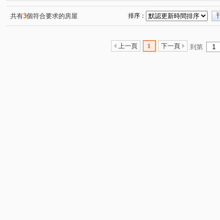
宜誠日日和
立體我家A區
宏普画時代-時尚苑
(2)
(1)
(10)
一品閣
一品院
新潤明日朗朗
漢唐新境
(4)
(2)
(12)
(4)
共有
3
個符合要求的房屋
排序：
花田囍市
國璽苑
太子馥2
方好
宏普
(15)
(1)
(12)
(12)
順儷米蘭達
誠佳品學
太睿A19
鴻築馥麗
(9)
(14)
(3)
(3)
上一頁
1
下一頁
到第
佳瑞M+
璟都未來城
桃大然
合雄新站
航
(2)
(3)
(6)
(3)
大清逸境
宜雄玉環
樺昇麗池
海華巴黎廣場大
(5)
(1)
(5)
憶聲智匯科技園區
法國賞
上海新天地
城市的
(1)
(5)
(14)
宏普光年世界館
美麗歐洲
永福帝堡
上城捷境
(8)
(3)
(3)
(
海華大帝
新潤 A18
禾林RICH ONE
竹城代
(10)
(17)
(1)
鉅陞日和花園
璟都艾美
三光路145號
菁美學
(4)
(1)
(1)
(1
佳瑞盈+
寶徠花園
玖都森學園
威均晶鑽
(7)
(4)
(5)
(3)
合雄天好韻
天麒宏竹
成家大璽
寶億蒔尚
(6)
(6)
(7)
(1)
寶徠花園
寶億蒔尚
世界MRT
國庭苑
威
(1)
(2)
(6)
(6)
聯上3Q
宜誠僑峰
竹風青庭
竹風青田
(2)
(2)
(11)
(3)
北大臻善美
鉅陞英倫花園
桃園航空城街廓2
(3)
(11)
(1)
耀承璽閲
威均帝璽
和耀恆美
宜雄玉荷
(1)
(4)
(5)
(4)
威均帝璽
大睦森悦
竹城真鶴
金莎汽車旅館
(2)
(4)
(10)
(1
禾林Rich one 2.0
機場園區
和耀家
青之上河
(6)
(1)
(4)
(8
偉築新豐洲
躍世界
樺龍潮+2
璟都文華
(3)
(4)
(3)
(1)