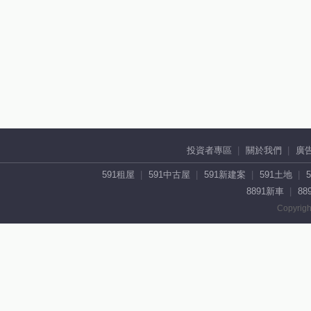
投資者專區
關於我們
廣
591租屋
591中古屋
591新建案
591土地
8891新車
88
Copyrigh