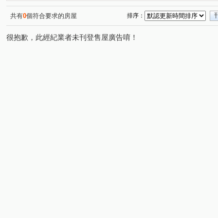
宜誠日日和
立體我家A區
宏普画時代-時尚苑
(2)
(1)
(10)
一品閣
一品院
新潤明日朗朗
漢唐新境
(4)
(2)
(12)
(4)
共有
0
個符合要求的房屋
排序：
花田囍市
國璽苑
太子馥2
方好
宏普
(15)
(1)
(12)
(12)
很抱歉，此經紀業者未刊登售屋廣告唷！
順儷米蘭達
誠佳品學
太睿A19
鴻築馥麗
(9)
(14)
(3)
(3)
佳瑞M+
璟都未來城
桃大然
合雄新站
航
(2)
(3)
(6)
(3)
大清逸境
宜雄玉環
樺昇麗池
海華巴黎廣場大
(5)
(1)
(5)
憶聲智匯科技園區
法國賞
上海新天地
城市的
(1)
(5)
(14)
宏普光年世界館
美麗歐洲
永福帝堡
上城捷境
(8)
(3)
(3)
(
海華大帝
新潤 A18
宜雄玉荷
禾林RICH O
(10)
(17)
(12)
天曜
鉅陞日和花園
璟都艾美
三光路145號
(2)
(4)
(1)
(1)
東京線上
佳瑞盈+
寶徠花園
玖都森學園
(1)
(7)
(4)
(5)
皇普園首之道
合雄天好韻
天麒宏竹
成家大璽
(16)
(6)
(6)
曜見築
首富
寶徠花園
寶億蒔尚
世界M
(10)
(1)
(1)
(2)
威均天翔
聯上世紀
聯上3Q
宜誠僑峰
竹
(5)
(8)
(2)
(2)
竹風青田
昇捷高第
北大臻善美
鉅陞英倫花園
(3)
(2)
(3)
(
桃園航空城街廓2
新潤明日禾禾
耀承璽閲
威均
(1)
(7)
(1)
遠雄仰森
威均帝璽
大睦森悦
竹城真鶴
(3)
(2)
(4)
(9)
良茂詠恆-恆美館
禾林Rich one 2.0
機場園區
(4)
(6)
(1)
佳昕昕境
偉築新豐洲
躍世界
樺龍潮+2
(1)
(3)
(4)
(3)