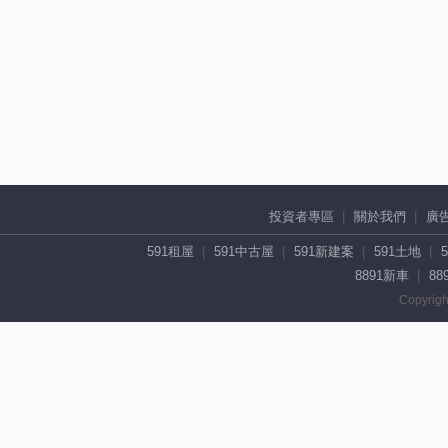
投資者專區
關於我們
廣
591租屋
591中古屋
591新建案
591土地
8891新車
88
Copyrigh