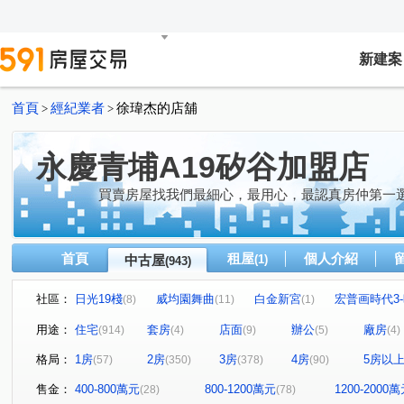
新建案
首頁
經紀業者
徐瑋杰的店舖
>
>
永慶青埔A19矽谷加盟店
買賣房屋找我們最細心，最用心，最認真房仲第一
首頁
租屋
個人介紹
中古屋
(1)
(943)
社區：
日光19棧
威均園舞曲
白金新宮
宏普画時代3
(8)
(11)
(1)
布拉格青塘園
禾林Rich One
閣美學
亞昕喜
(8)
(20)
(17)
用途：
住宅
套房
店面
辦公
廠房
(914)
(4)
(9)
(5)
(4)
新森活
無疆
中壢一品墅
織未來
桃大真
(7)
(1)
(2)
(1)
(
格局：
1房
2房
3房
4房
5房以
(57)
(350)
(378)
(90)
中悅新天鵝堡透天區
美術水公園
宜雄國瑭
新
(4)
(20)
(5)
冠德青璞匯
櫻花緻
站前A+
皇家宮庭
(42)
(13)
(5)
(2)
售金：
400-800萬元
800-1200萬元
1200-2000
(28)
(78)