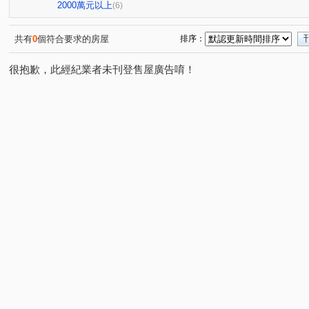
翰陽尊邸
大墩園邸
台中瑞士
大安西街
(1)
(1)
(1)
(1)
2000萬元以上
(6)
華美西街二段
港都路
大容東街
精誠二十八街
(1)
(1)
(1)
(
忠明南路
太和二街
東興路二段
建興路
(1)
(1)
(1)
(1)
共有
0
個符合要求的房屋
排序：
美村路二段
學府路
文心路二段
太原路三段
(2)
(1)
(1)
(1)
很抱歉，此經紀業者未刊登售屋廣告唷！
大墩十七街
至善路
高工路
河南路四段
(1)
(1)
(2)
(1)
五光路
仁化工二路
楓和路
學府路
大墩
(1)
(1)
(1)
(1)
大墩一街
大墩十八街
永春南路
(1)
(1)
(1)