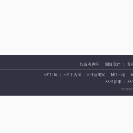
投資者專區
關於我們
廣
591租屋
591中古屋
591新建案
591土地
8891新車
88
Copyrigh