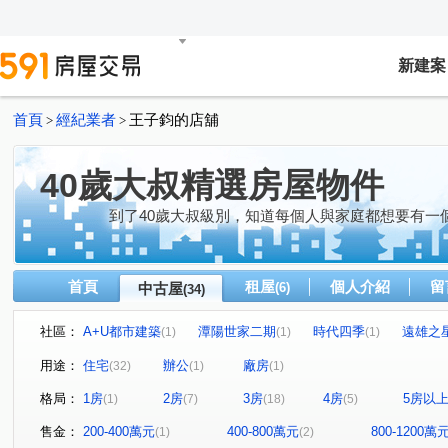
新建案
首頁
經紀業者
王子鈞的店舖
>
>
40歲大叔精選房屋物件
到了40歲大叔級別，知道每個人與家庭都想要有一
首頁
租屋
個人介紹
留
中古屋
(6)
(34)
社區：
A+U都市建築
潭陽世家二期
時代四季
遠雄之
(1)
(1)
(1)
精誠二十八街
勝美欣
牛津設校
佳昂太和2
(1)
(1)
(1)
(1)
用途：
住宅
辦公
廠房
(32)
(1)
(1)
微笑城市
花樣年華
裕國大廈
大東家華園
(1)
(1)
(1)
(1)
格局：
1房
2房
3房
4房
5房以
(1)
(7)
(18)
(5)
惠宇世紀願景
昂峰謙若樹
市政寶佳麗
戀曲199
(1)
(1)
(1)
太子龍
領袖江山
大城雲杉
久樘好雅
荷
(1)
(1)
(1)
(1)
售金：
200-400萬元
400-800萬元
800-1200萬
(1)
(2)