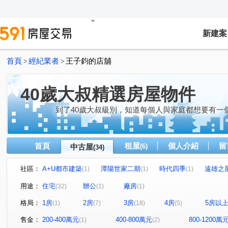
新建案
首頁
經紀業者
王子鈞的店舖
>
>
40歲大叔精選房屋物件
到了40歲大叔級別，知道每個人與家庭都想要有一
首頁
租屋
個人介紹
留
中古屋
(6)
(34)
社區：
A+U都市建築
潭陽世家二期
時代四季
遠雄之
(1)
(1)
(1)
精誠二十八街
勝美欣
牛津設校
佳昂太和2
(1)
(1)
(1)
(1)
用途：
住宅
辦公
廠房
(32)
(1)
(1)
微笑城市
花樣年華
裕國大廈
大東家華園
(1)
(1)
(1)
(1)
格局：
1房
2房
3房
4房
5房以
(1)
(7)
(18)
(5)
惠宇世紀願景
昂峰謙若樹
市政寶佳麗
戀曲199
(1)
(1)
(1)
太子龍
領袖江山
大城雲杉
久樘好雅
荷
(1)
(1)
(1)
(1)
售金：
200-400萬元
400-800萬元
800-1200萬
(1)
(2)