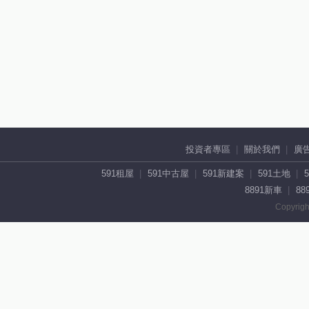
投資者專區
關於我們
廣
591租屋
591中古屋
591新建案
591土地
8891新車
88
Copyrigh