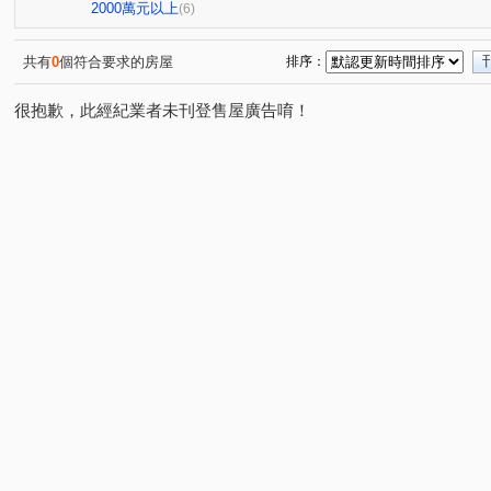
翰陽尊邸
大墩園邸
台中瑞士
大安西街
(1)
(1)
(1)
(1)
2000萬元以上
(6)
華美西街二段
港都路
大容東街
精誠二十八街
(1)
(1)
(1)
(
忠明南路
太和二街
東興路二段
建興路
(1)
(1)
(1)
(1)
共有
0
個符合要求的房屋
排序：
美村路二段
學府路
文心路二段
太原路三段
(2)
(1)
(1)
(1)
很抱歉，此經紀業者未刊登售屋廣告唷！
大墩十七街
至善路
高工路
河南路四段
(1)
(1)
(2)
(1)
五光路
仁化工二路
楓和路
學府路
大墩
(1)
(1)
(1)
(1)
大墩一街
大墩十八街
永春南路
(1)
(1)
(1)