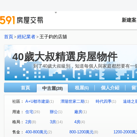
新建案
首頁
經紀業者
王子鈞的店舖
>
>
40歲大叔精選房屋物件
到了40歲大叔級別，知道每個人與家庭都想要有一
首頁
租屋
個人介紹
留
中古屋
(6)
(28)
社區：
A+U都市建築
潭陽世家二期
時代四季
遠雄之
(1)
(1)
(1)
精誠二十八街
勝美欣
牛津設校
佳昂太和2
(1)
(1)
(1)
(1)
用途：
住宅
辦公
廠房
(26)
(1)
(1)
微笑城市
花樣年華
裕國大廈
大東家華園
(1)
(1)
(1)
(1)
格局：
2房
3房
4房
(8)
(14)
(4)
精銳香草天籟
久樘好雅
荷風麗品
大同莊園
(1)
(1)
(1)
(1)
大墩園邸
台中瑞士
寶樹大地
太子四季
(1)
(1)
(1)
(1)
售金：
400-800萬元
800-1200萬元
1200-2000
(2)
(8)