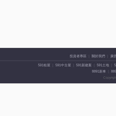
投資者專區
關於我們
廣
591租屋
591中古屋
591新建案
591土地
8891新車
88
Copyrigh