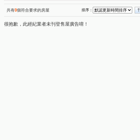
大安西街
圓通南路
華美西街二段
港都路
(1)
(1)
(1)
(1)
精誠二十八街
環中東路三段
忠明南路
太和二
(1)
(1)
(1)
共有
0
個符合要求的房屋
排序：
建興路
軍福十九路
美村路二段
學府路
(1)
(1)
(1)
(1)
很抱歉，此經紀業者未刊登售屋廣告唷！
義芳街
五光路
仁化工二路
楓和路
學府
(1)
(1)
(1)
(1)
莊園街
大墩二十街
大墩十八街
永春南路
(1)
(1)
(1)
(1)
台灣大道四段
大墩四街
(1)
(1)