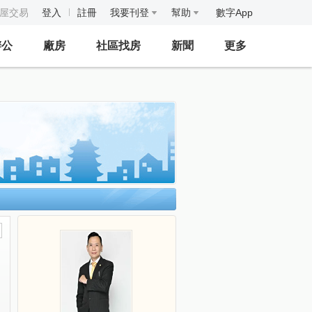
房屋交易
登入
註冊
我要刊登
幫助
數字App
辦公
廠房
社區找房
新聞
更多