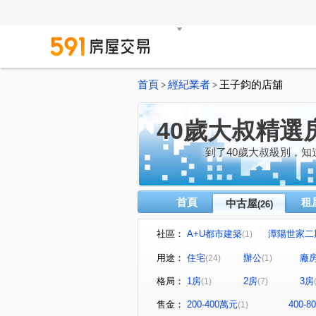
首頁
經紀業者
王子鈞的店舖
>
>
40歲大叔精選
到了40歲大叔級別，
首頁
租
中古屋
(26)
社區：
A+U都市建築
潭陽世家二
(1)
精誠二十八街
勝美欣
(1)
(1)
用途：
住宅
辦公
廠
(24)
(1)
微笑城市
花樣年華
(1)
(1)
格局：
1房
2房
3房
(1)
(7)
惠宇世紀願景
久樘好雅
(1)
(1)
大墩園邸
台中瑞士
(1)
(1)
售金：
200-400萬元
400-
(1)