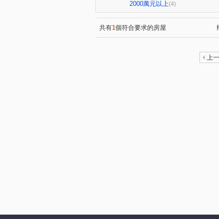
華美西街二段
港都路
(1)
(1)
2000萬元以上
(4)
忠明南路
太和二街
(1)
(1)
美村路二段
學府路
(1)
(1)
共有
1
個符合要求的房屋
仁化工二路
楓和路
(1)
(1)
大墩十八街
永春南路
(1)
(1)
上