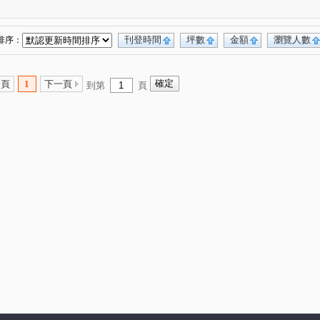
大容東街
精誠二十八街
環中東路三段
(1)
(1)
(1)
東興路二段
建興路
軍福十九路
(1)
(1)
(1)
文心路二段
太原路三段
五光路
(1)
(1)
(1)
刊登時間
坪數
金額
瀏覽人數
排序：
學府路
大墩二街
(1)
進化北路
大墩一街
(1)
(1)
(1)
高工路
(1)
一頁
1
下一頁
到第
頁