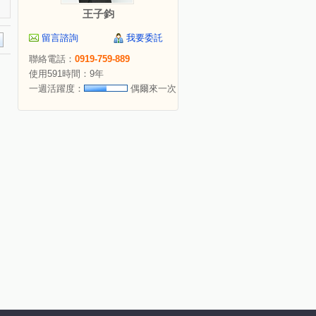
王子鈞
留言諮詢
我要委託
聯絡電話：
0919-759-889
使用591時間：9年
一週活躍度：
偶爾來一次