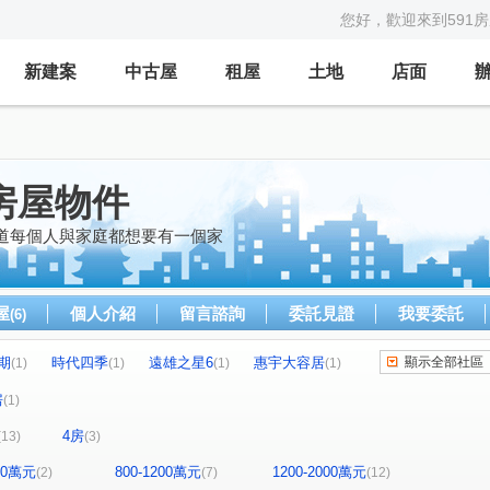
您好，歡迎來到591
新建案
中古屋
租屋
土地
店面
房屋物件
知道每個人與家庭都想要有一個家
屋
個人介紹
留言諮詢
委託見證
我要委託
(6)
期
時代四季
遠雄之星6
惠宇大容居
顯示全部社區
(1)
(1)
(1)
(1)
牛津設校
佳昂太和2
寧靜海
(1)
(1)
(1)
房
(1)
裕國大廈
大東家華園
市政LV
(1)
(1)
(1)
4房
(13)
(3)
荷風麗品
大衛營
翰陽尊邸
(1)
(1)
(1)
寶樹大地
大安西街
圓通南路
(1)
(1)
(1)
800萬元
800-1200萬元
1200-2000萬元
(2)
(7)
(12)