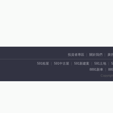
投資者專區
關於我們
廣
591租屋
591中古屋
591新建案
591土地
8891新車
88
Copyrigh