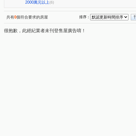
翰陽尊邸
大墩園邸
台中瑞士
大安西街
(1)
(1)
(1)
(1)
2000萬元以上
(6)
華美西街二段
港都路
大容東街
精誠二十八街
(1)
(1)
(1)
(
忠明南路
太和二街
東興路二段
建興路
(1)
(1)
(1)
(1)
共有
0
個符合要求的房屋
排序：
美村路二段
學府路
文心路二段
太原路三段
(2)
(1)
(1)
(1)
很抱歉，此經紀業者未刊登售屋廣告唷！
大墩十七街
至善路
高工路
河南路四段
(1)
(1)
(2)
(1)
五光路
仁化工二路
楓和路
學府路
大墩
(1)
(1)
(1)
(1)
大墩一街
大墩十八街
永春南路
(1)
(1)
(1)