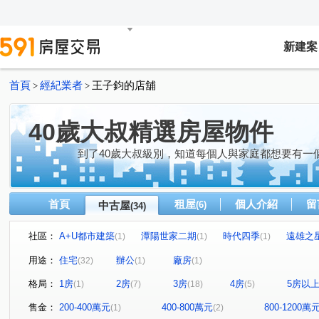
新建案
首頁
經紀業者
王子鈞的店舖
>
>
40歲大叔精選房屋物件
到了40歲大叔級別，知道每個人與家庭都想要有一
首頁
租屋
個人介紹
留
中古屋
(6)
(34)
社區：
A+U都市建築
潭陽世家二期
時代四季
遠雄之
(1)
(1)
(1)
精誠二十八街
勝美欣
牛津設校
佳昂太和2
(1)
(1)
(1)
(1)
用途：
住宅
辦公
廠房
(32)
(1)
(1)
微笑城市
花樣年華
裕國大廈
大東家華園
(1)
(1)
(1)
(1)
格局：
1房
2房
3房
4房
5房以
(1)
(7)
(18)
(5)
惠宇世紀願景
昂峰謙若樹
市政寶佳麗
戀曲199
(1)
(1)
(1)
太子龍
領袖江山
大城雲杉
久樘好雅
荷
(1)
(1)
(1)
(1)
售金：
200-400萬元
400-800萬元
800-1200萬
(1)
(2)