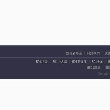
投資者專區
關於我們
廣
591租屋
591中古屋
591新建案
591土地
8891新車
88
Copyrigh