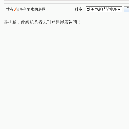
湖美二街
平道二路
安和路一段
建平七街
(1)
(1)
(1)
(1)
海安路三段
崇善路
(1)
(1)
共有
0
個符合要求的房屋
排序：
很抱歉，此經紀業者未刊登售屋廣告唷！