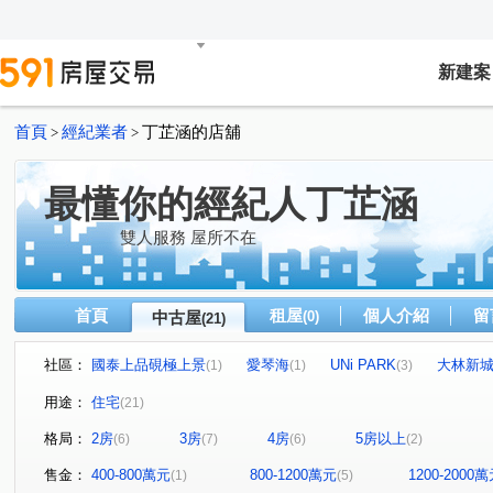
新建案
首頁
經紀業者
丁芷涵的店舖
>
>
最懂你的經紀人丁芷涵
雙人服務 屋所不在
首頁
租屋
個人介紹
留
中古屋
(0)
(21)
社區：
國泰上品硯極上景
愛琴海
UNi PARK
大林新
(1)
(1)
(3)
文府硯
遠雄明日讚
高統嶺摩登廣場
國泰仰睦
(1)
(1)
(1)
(
用途：
住宅
(21)
臻藏詠潤
佳鋐城意
太子君峰會
世界帝心大廈
(1)
(1)
(1)
(
格局：
2房
3房
4房
5房以上
(6)
(7)
(6)
(2)
中華東路二段
國平北路
郡平路
勝利路
(1)
(1)
(3)
(1)
民生路二段
文平路
大灣路
西勢路
歸仁
(1)
(1)
(1)
(1)
售金：
400-800萬元
800-1200萬元
1200-2000
(1)
(5)