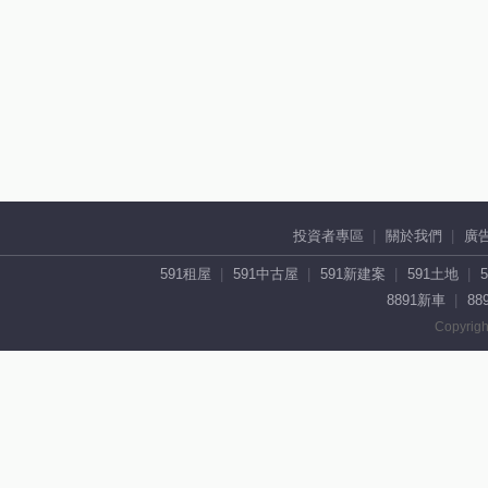
投資者專區
關於我們
廣
591租屋
591中古屋
591新建案
591土地
8891新車
88
Copyrigh