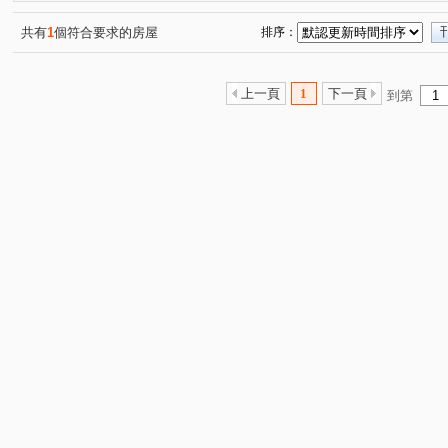
湖美二街
平道二路
安和路一段
(1)
建平七街
(1)
(1)
(1)
海安路三段
崇善路
(1)
(1)
共有
1
個符合要求的房屋
排序：
上一頁
1
下一頁
到第