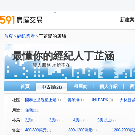
新建案
首頁
經紀業者
丁芷涵的店舖
>
>
最懂你的經紀人丁芷涵
雙人服務 屋所不在
首頁
租屋
個人介紹
留
中古屋
(0)
(21)
社區：
國泰上品硯極上景
愛琴海
UNi PARK
大林新
(1)
(1)
(3)
文府硯
遠雄明日讚
高統嶺摩登廣場
國泰仰睦
(1)
(1)
(1)
(
用途：
住宅
(21)
臻藏詠潤
佳鋐城意
太子君峰會
世界帝心大廈
(1)
(1)
(1)
(
格局：
2房
3房
4房
5房以上
(6)
(7)
(6)
(2)
中華東路二段
國平北路
郡平路
勝利路
(1)
(1)
(3)
(1)
民生路二段
文平路
大灣路
西勢路
歸仁
(1)
(1)
(1)
(1)
售金：
400-800萬元
800-1200萬元
1200-2000
(1)
(5)