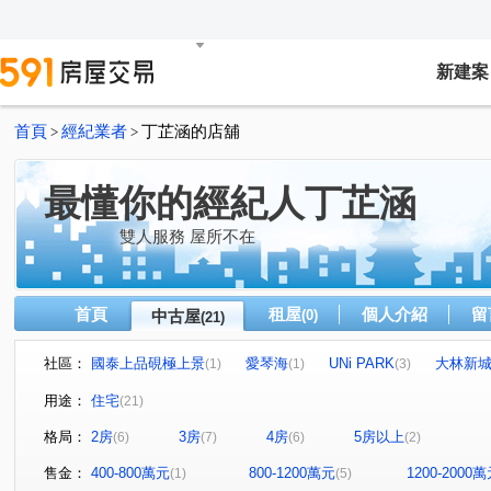
新建案
首頁
經紀業者
丁芷涵的店舖
>
>
最懂你的經紀人丁芷涵
雙人服務 屋所不在
首頁
租屋
個人介紹
留
中古屋
(0)
(21)
社區：
國泰上品硯極上景
愛琴海
UNi PARK
大林新
(1)
(1)
(3)
文府硯
遠雄明日讚
高統嶺摩登廣場
國泰仰睦
(1)
(1)
(1)
(
用途：
住宅
(21)
臻藏詠潤
佳鋐城意
太子君峰會
世界帝心大廈
(1)
(1)
(1)
(
格局：
2房
3房
4房
5房以上
(6)
(7)
(6)
(2)
中華東路二段
國平北路
郡平路
勝利路
(1)
(1)
(3)
(1)
民生路二段
文平路
大灣路
西勢路
歸仁
(1)
(1)
(1)
(1)
售金：
400-800萬元
800-1200萬元
1200-2000
(1)
(5)