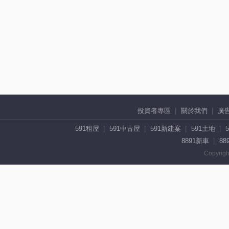
投資者專區
關於我們
廣
591租屋
591中古屋
591新建案
591土地
8891新車
88
Copyrigh