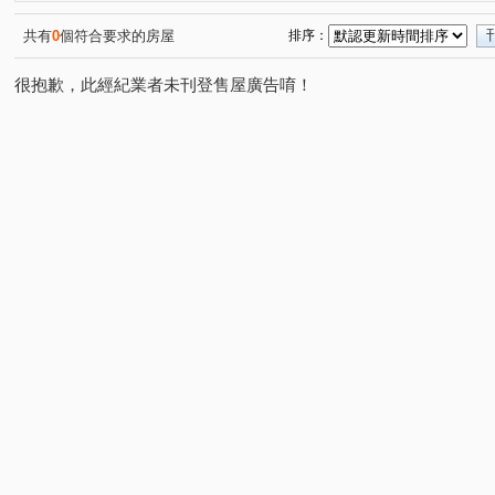
湖美二街
平道二路
安和路一段
建平七街
(1)
(1)
(1)
(1)
海安路三段
崇善路
(1)
(1)
共有
0
個符合要求的房屋
排序：
很抱歉，此經紀業者未刊登售屋廣告唷！