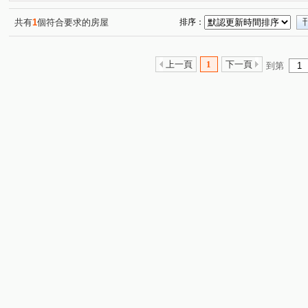
雙和百順客
溫州梅花
榕元伊頓
帝門花園廣場
(1)
(1)
(1)
(
二樓膝蓋救星邊間三房
邊間採光三房
天琴大廈
(1)
(1)
(2)
共有
1
個符合要求的房屋
排序：
二樓膝蓋救星邊間三面採光三房二衛浴
景安捷運站賺錢黃金
(1)
豪傑天下
二樓膝蓋救星三面採光露臺使用空間大
華
(1)
(1)
上一頁
1
下一頁
到第
森之郡米蘭
綠HOUSE
杜樂麗大廈
遠雄豐河
(1)
(1)
(1)
(1
遠雄左岸玫瑰園
三角窗黃金店面整棟電梯1~6樓
冠
(1)
(1)
黃金二樓膝蓋救星一層一戶邊間採光三房
綠中海
銀
(1)
(1)
自由天第
翡麗
銀河金貴族
國揚青年市
(1)
(1)
(1)
(1)
中山路三段
成功路一段
信義路
福祥路
(3)
(2)
(1)
(2)
中安街
民有街
圓通路
自強路
竹林路
(1)
(1)
(2)
(3)
(2)
康寧街
永和路一段
民有街
長安東路一段
(1)
(3)
(1)
(1)
環河東路四段
環河西路一段
中和路
溫州街
(5)
(1)
(1)
(1)
景平路
福和路
中興街
秀朗路一段
民治
(3)
(1)
(3)
(1)
環河西路二段
成功路
南山路
寶興街
秀
(1)
(1)
(1)
(1)
得和路
龍泉街
福美路
中和路
橋和路
(1)
(1)
(1)
(1)
(1)