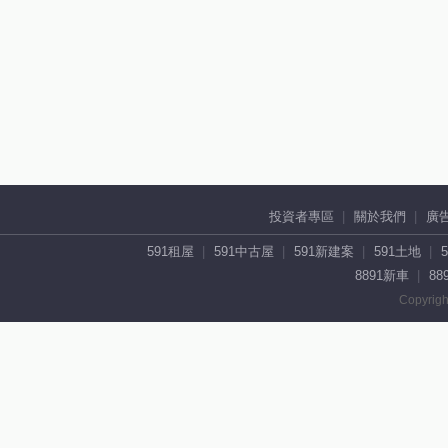
投資者專區
關於我們
廣
591租屋
591中古屋
591新建案
591土地
8891新車
88
Copyrigh