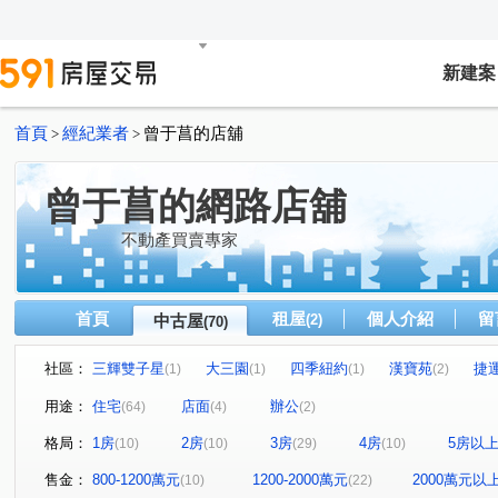
新建案
首頁
經紀業者
曾于菖的店舖
>
>
曾于菖的網路店舖
不動產買賣專家
首頁
租屋
個人介紹
留
中古屋
(2)
(70)
社區：
三輝雙子星
大三園
四季紐約
漢寶苑
捷
(1)
(1)
(1)
(2)
華中捷仕堡/台北囍多
天玥
新竹車站三角窗黃金店面
(1)
(1)
用途：
住宅
店面
辦公
(64)
(4)
(2)
八方美地
老爺華廈
西班牙。美術
泓鼎秀山
(1)
(1)
(1)
(3)
格局：
1房
2房
3房
4房
5房以
(10)
(10)
(29)
(10)
協和紀樂活館
明月摘星樓
台北宜安宜家樓
漢
(1)
(1)
(1)
美樹館
仁愛傳家
遠雄香榭園
環東極品
(1)
(1)
(1)
(2)
售金：
800-1200萬元
1200-2000萬元
2000萬元以
(10)
(22)