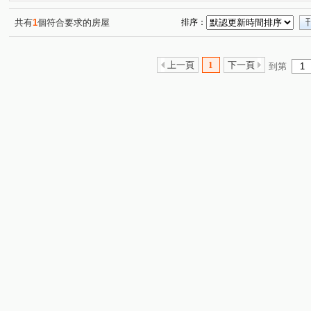
溫州梅花
榕元伊頓
帝門花園廣場
宏璽新世界
(1)
(1)
(1)
(
二樓膝蓋救星邊間三房
邊間採光三房
天琴大廈
(1)
(1)
(2)
共有
1
個符合要求的房屋
排序：
二樓膝蓋救星邊間三面採光三房二衛浴
景安捷運站賺錢黃金
(1)
豪傑天下
二樓膝蓋救星三面採光露臺使用空間大
華
(1)
(1)
上一頁
1
下一頁
到第
森之郡米蘭
綠HOUSE
杜樂麗大廈
遠雄豐河
(1)
(1)
(1)
(1
遠雄左岸玫瑰園
三角窗黃金店面整棟電梯1~6樓
冠
(1)
(1)
黃金二樓膝蓋救星一層一戶邊間採光三房
綠中海
銀
(1)
(1)
自由天第
翡麗
國揚青年市
新時代
三輝
(1)
(1)
(1)
(1)
中山路三段
成功路一段
信義路
福祥路
(3)
(2)
(1)
(2)
中安街
民有街
圓通路
自強路
竹林路
(1)
(1)
(2)
(3)
(2)
康寧街
永和路一段
民有街
長安東路一段
(1)
(3)
(1)
(1)
環河東路四段
環河西路一段
中和路
溫州街
(5)
(1)
(1)
(1)
景平路
福和路
中興街
秀朗路一段
民治
(3)
(1)
(3)
(1)
環河西路二段
成功路
南山路
寶興街
秀
(1)
(1)
(1)
(1)
得和路
龍泉街
福美路
橋和路
中山路一
(1)
(1)
(1)
(1)