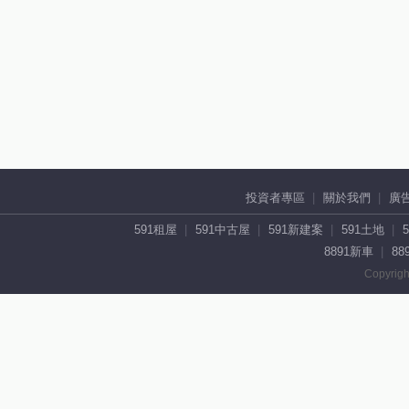
投資者專區
關於我們
廣
591租屋
591中古屋
591新建案
591土地
8891新車
88
Copyrigh