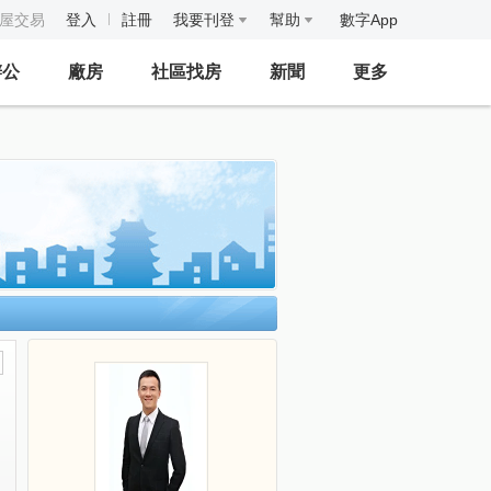
房屋交易
登入
註冊
我要刊登
幫助
數字App
辦公
廠房
社區找房
新聞
更多