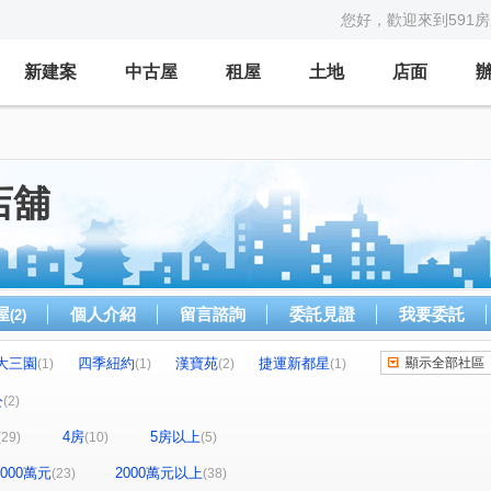
您好，歡迎來到591
新建案
中古屋
租屋
土地
店面
店舖
屋
個人介紹
留言諮詢
委託見證
我要委託
(2)
大三園
四季紐約
漢寶苑
捷運新都星
顯示全部社區
(1)
(1)
(2)
(1)
玥
新竹車站三角窗黃金店面
武昌電梯華廈
(1)
(1)
(2)
公
(2)
西班牙。美術
泓鼎秀山
吉美一品花園
(1)
(3)
(1)
4房
5房以上
(29)
(10)
(5)
台北宜安宜家樓
漢皇盛世
民有天玥
(1)
(1)
(1)
(1)
雄香榭園
環東極品
捷洋天湛
(1)
(2)
(1)
-2000萬元
2000萬元以上
(23)
(38)