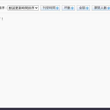
榕元伊頓
帝門花園廣場
宏璽新世界
(1)
(1)
(1)
間採光三房
天琴大廈
(1)
(2)
刊登時間
坪數
金額
瀏覽人數
排序：
二衛浴
景安捷運站賺錢黃金店面1+2樓
(1)
(1)
唷！
面採光露臺使用空間大
華隆經貿
水築館
(1)
(1)
(1)
杜樂麗大廈
遠雄豐河
蒲陽南山
(1)
(1)
(1)
金店面整棟電梯1~6樓
冠德新世界
(1)
(1)
採光三房
綠中海
銀河攬翠
玫瑰森活
(1)
(1)
(1)
(1)
金貴族
國揚青年市
中山路一段
(1)
(1)
(1)
路三段
成功路一段
信義路
福祥路
(3)
(2)
(1)
(2)
安街
民有街
圓通路
自強路
(1)
(1)
(2)
(3)
街
永和路一段
民有街
長安東路一段
(1)
(3)
(1)
(1)
環河西路一段
中和路
溫州街
(1)
(1)
(1)
路
中興街
秀朗路一段
民治街
(1)
(3)
(1)
(1)
成功路
南山路
寶興街
(1)
(1)
(1)
(1)
得和路
龍泉街
福美路
中和路
(1)
(1)
(1)
(1)