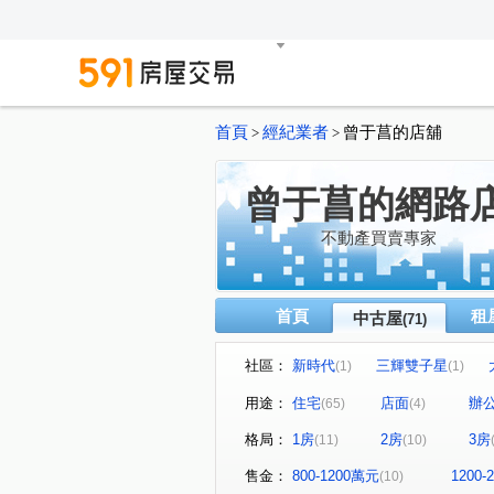
首頁
經紀業者
曾于菖的店舖
>
>
曾于菖的網路
不動產買賣專家
首頁
租
中古屋
(71)
社區：
新時代
三輝雙子星
(1)
(1)
華中捷仕堡/台北囍多
天
(1)
用途：
住宅
店面
辦
(65)
(4)
八方美地
老爺華廈
(1)
(1)
格局：
1房
2房
3房
(11)
(10)
協和紀樂活館
明月摘星樓
(1)
美樹館
仁愛傳家
遠
(1)
(1)
售金：
800-1200萬元
1200
(10)