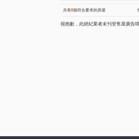
雙和百順客
溫州梅花
(1)
(1)
二樓膝蓋救星邊間三房
邊
(1)
共有
0
個符合要求的房屋
二樓膝蓋救星邊間三面採光三房
很抱歉，此經紀業者未刊登售屋廣告
豪傑天下
二樓膝蓋救星三
(1)
森之郡米蘭
綠HOUSE
(1)
(1)
遠雄左岸玫瑰園
三角窗黃
(1)
黃金二樓膝蓋救星一層一戶邊間
自由天第
翡麗
銀河
(1)
(1)
仁愛路
自立路
中山
(2)
(1)
金雅八街
武昌街
中
(1)
(4)
竹林路
宜安路
康寧
(2)
(5)
中原街
環河東路四段
(3)
(5)
中正路
景平路
福和
(1)
(3)
中山路二段
環河西路二段
(2)
秀朗路二段
安祥路
(1)
(1)
橋和路
(1)