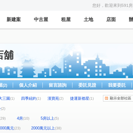
您好，歡迎來到591
新建案
中古屋
租屋
土地
店面
店舖
屋
個人介紹
留言諮詢
委託見證
我要委託
(2)
大三園
四季紐約
漢寶苑
捷運新都星
顯示全部社區
(1)
(1)
(2)
(1)
玥
新竹車站三角窗黃金店面
武昌電梯華廈
(1)
(1)
(2)
公
(2)
西班牙。美術
泓鼎秀山
吉美一品花園
(1)
(3)
(1)
4房
5房以上
(29)
(10)
(5)
台北宜安宜家樓
漢皇盛世
民有天玥
(1)
(1)
(1)
(1)
雄香榭園
環東極品
捷洋天湛
(1)
(2)
(1)
-2000萬元
2000萬元以上
(23)
(38)