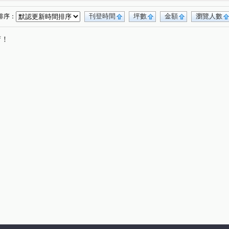
榕元伊頓
帝門花園廣場
宏璽新世界
(1)
(1)
(1)
間採光三房
天琴大廈
(1)
(2)
刊登時間
坪數
金額
瀏覽人數
排序：
二衛浴
景安捷運站賺錢黃金店面1+2樓
(1)
(1)
唷！
面採光露臺使用空間大
華隆經貿
水築館
(1)
(1)
(1)
杜樂麗大廈
遠雄豐河
蒲陽南山
(1)
(1)
(1)
金店面整棟電梯1~6樓
冠德新世界
(1)
(1)
採光三房
綠中海
銀河攬翠
玫瑰森活
(1)
(1)
(1)
(1)
自立路
中山路三段
成功路一段
(1)
(3)
(2)
八街
武昌街
中安街
民有街
(1)
(4)
(1)
(1)
路
宜安路
康寧街
永和路一段
(2)
(5)
(1)
(2)
中原街
環河東路四段
環河西路一段
(3)
(5)
(1)
路
景平路
福和路
中興街
(1)
(3)
(1)
(2)
中山路二段
環河西路二段
成功路
(2)
(1)
(1)
路二段
安祥路
得和路
龍泉街
(1)
(1)
(1)
(1)