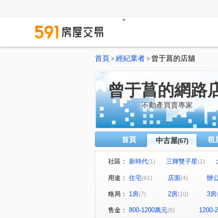
首頁
經紀業者
曾于菖的店舖
>
>
曾于菖的網路
不動產買賣專家
首頁
租
中古屋
(67)
社區：
新時代
三輝雙子星
(1)
(1)
華中捷仕堡/台北囍多
天
(1)
用途：
住宅
店面
辦
(61)
(4)
八方美地
老爺華廈
(1)
(1)
格局：
1房
2房
3房
(7)
(10)
協和紀樂活館
明月摘星樓
(1)
美樹館
仁愛傳家
遠
(1)
(1)
售金：
800-1200萬元
1200
(6)