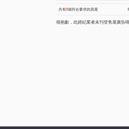
雙和百順客
溫州梅花
(1)
(1)
二樓膝蓋救星邊間三房
邊
(1)
共有
0
個符合要求的房屋
二樓膝蓋救星邊間三面採光三房
很抱歉，此經紀業者未刊登售屋廣告
豪傑天下
二樓膝蓋救星三
(1)
森之郡米蘭
綠HOUSE
(1)
(1)
遠雄左岸玫瑰園
三角窗黃
(1)
黃金二樓膝蓋救星一層一戶邊間
中山路一段
仁愛路
(1)
(2)
信義路
福祥路
金雅
(1)
(2)
圓通路
自強路
竹林
(2)
(3)
民有街
長安東路一段
(1)
(1)
中和路
溫州街
中正
(1)
(1)
秀朗路一段
民治街
(1)
(1)
南山路
寶興街
秀朗
(1)
(1)
福美路
(1)