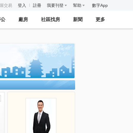
房屋交易
登入
註冊
我要刊登
幫助
數字App
辦公
廠房
社區找房
新聞
更多