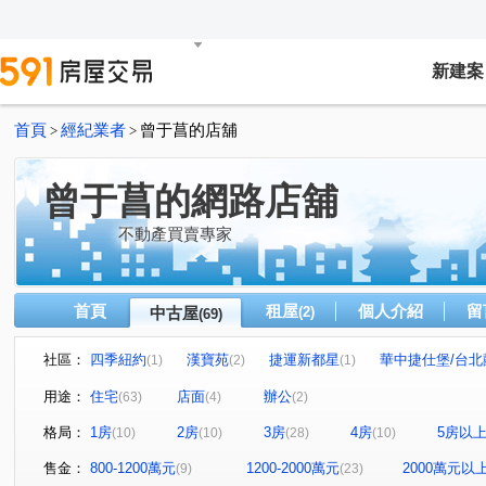
新建案
首頁
經紀業者
曾于菖的店舖
>
>
曾于菖的網路店舖
不動產買賣專家
首頁
租屋
個人介紹
留
中古屋
(2)
(69)
社區：
四季紐約
漢寶苑
捷運新都星
華中捷仕堡/台北
(1)
(2)
(1)
新竹車站三角窗黃金店面
武昌電梯華廈
八方美地
(1)
(2)
(1)
用途：
住宅
店面
辦公
(63)
(4)
(2)
西班牙。美術
泓鼎秀山
吉美一品花園
協和紀
(1)
(3)
(1)
格局：
1房
2房
3房
4房
5房以
(10)
(10)
(28)
(10)
明月摘星樓
台北宜安宜家樓
漢皇盛世
民有天
(1)
(1)
(1)
仁愛傳家
遠雄香榭園
環東極品
捷洋天湛
(1)
(1)
(2)
(1)
售金：
800-1200萬元
1200-2000萬元
2000萬元以
(9)
(23)