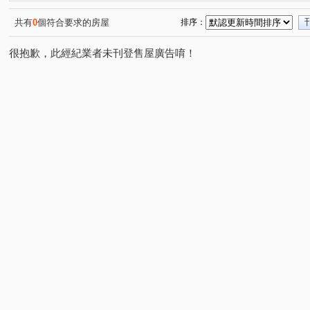
溫州梅花
榕元伊頓
帝門花園廣場
宏璽新世界
(1)
(1)
(1)
(
二樓膝蓋救星邊間三房
邊間採光三房
天琴大廈
(1)
(1)
(2)
共有
0
個符合要求的房屋
排序：
二樓膝蓋救星邊間三面採光三房二衛浴
景安捷運站賺錢黃金
(1)
很抱歉，此經紀業者未刊登售屋廣告唷！
豪傑天下
二樓膝蓋救星三面採光露臺使用空間大
華
(1)
(1)
森之郡米蘭
綠HOUSE
杜樂麗大廈
遠雄豐河
(1)
(1)
(1)
(1
遠雄左岸玫瑰園
三角窗黃金店面整棟電梯1~6樓
冠
(1)
(1)
黃金二樓膝蓋救星一層一戶邊間採光三房
綠中海
銀
(1)
(1)
自由天第
翡麗
國揚青年市
新時代
三輝
(1)
(1)
(1)
(1)
中山路三段
成功路一段
信義路
福祥路
(3)
(2)
(1)
(2)
中安街
民有街
圓通路
自強路
竹林路
(1)
(1)
(2)
(3)
(2)
康寧街
永和路一段
民有街
長安東路一段
(1)
(3)
(1)
(1)
環河東路四段
環河西路一段
中和路
溫州街
(5)
(1)
(1)
(1)
景平路
福和路
中興街
秀朗路一段
民治
(3)
(1)
(3)
(1)
環河西路二段
成功路
南山路
寶興街
秀
(1)
(1)
(1)
(1)
得和路
龍泉街
福美路
橋和路
中山路一
(1)
(1)
(1)
(1)