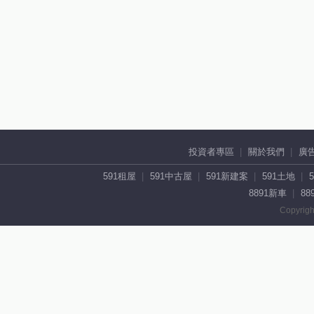
投資者專區
關於我們
廣
591租屋
591中古屋
591新建案
591土地
8891新車
88
Copyrigh