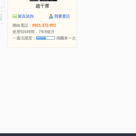
趙千霈
留言諮詢
我要委託
聯絡電話：
0921-372-993
使用591時間：7年8個月
一週活躍度：
偶爾來一次