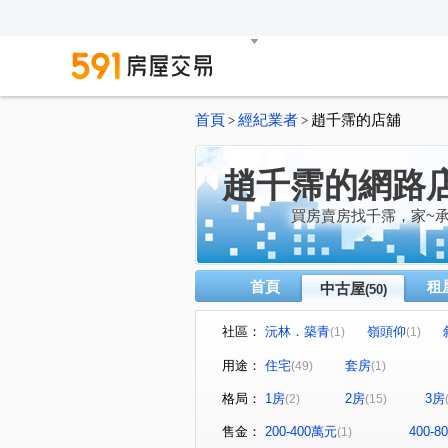
首頁
經紀業者
趙千霈的店舖
>
>
趙千霈的網路
買房賣房找千霈，家~承
首頁
租
中古屋
(50)
社區：
沅林．築青
嶺頭仰
(1)
(1)
勝美夢想特區
心之所向
(1)
(1)
用途：
住宅
套房
(49)
(1)
雅都富庭
理和 時光嶼
(1)
(1)
格局：
1房
2房
3房
(2)
(15)
菁科2MAX
蔚藍海岸
(3)
(1)
真愛逢甲大樓
侑信千鳥格
(1)
售金：
200-400萬元
400-
(1)