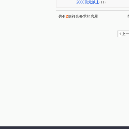
登陽未來之丘
勝美琚
(1)
(2)
2000萬元以上
(11)
大未來
大松林裡
大
(1)
(1)
微笑城市
德鑫楓華
(1)
(1)
共有
2
個符合要求的房屋
精科路
臨港路四段
(2)
(1)
環太東路
三榮路二段
(2)
(1)
上
中清路二段
福田一街
(1)
(2)
寶山二街
忠勇路
福
(2)
(3)
義芳街
中正路
高鐵
(2)
(1)
益豐西街
黎明路二段
(1)
(1)
工學路
嶺東南路
楓
(1)
(1)