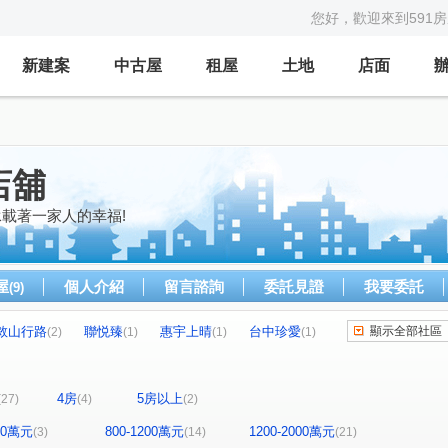
您好，歡迎來到591
新建案
中古屋
租屋
土地
店面
店舖
載著一家人的幸福!
屋
個人介紹
留言諮詢
委託見證
我要委託
(9)
敘山行路
聯悦臻
惠宇上晴
台中珍愛
顯示全部社區
(2)
(1)
(1)
(1)
富都匯
展裕榮耀
富旺天藍
(1)
(1)
(1)
勝美樹廈
高鐵捷市城
美麗新世界A
(1)
(1)
(1)
4房
5房以上
(27)
(4)
(2)
國聚之見
勝美彩虹城
富宇綠都心
(1)
(2)
(1)
(2)
大城仰雲
精銳香草天籟
總太2020
(1)
(2)
(1)
800萬元
800-1200萬元
1200-2000萬元
(3)
(14)
(21)