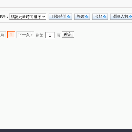
大智若魚
大城雪梨D區
丹源齊玉
(1)
(1)
(1)
里星鑽
潤隆
茂洋馥域
坤聯發工學匯
(1)
(1)
(1)
(1)
東光皇家金邸
德芳南路
嘉二路
(1)
(1)
(1)
刊登時間
坪數
金額
瀏覽人數
排序：
向上路五段
向上路一段
寶山東一街
(2)
(1)
(1)
圓環東路
長生路
溪南路一段
(1)
(1)
(1)
一頁
1
下一頁
到第
頁
健行路
永春南路
新興路
春安路
(1)
(1)
(1)
(3)
田二街
至善路
益昌五街
福誠路
(1)
(1)
(2)
(1)
東路
建功路
惠中路三段
保安二街
(1)
(2)
(1)
(1)
塗城路
龍富十二街
竹師路二段
(1)
(1)
(1)
和路
(1)