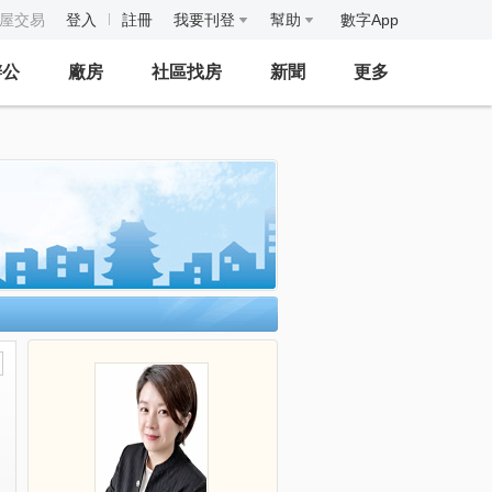
房屋交易
登入
註冊
我要刊登
幫助
數字App
辦公
廠房
社區找房
新聞
更多