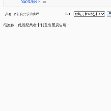
勝美琚
大智若魚
大城雪梨D區
丹源齊玉
(2)
(1)
(1)
(1)
2000萬元以上
(10)
大里星鑽
潤隆
茂洋馥域
坤聯發工學匯
(1)
(1)
(1)
(1)
德鑫楓華
東光皇家金邸
精科路
臨港路四段
(1)
(1)
(2)
(1)
共有
0
個符合要求的房屋
排序：
向上路一段
寶山東一街
環太東路
三榮路二段
(1)
(1)
(2)
(
很抱歉，此經紀業者未刊登售屋廣告唷！
長生路
溪南路一段
中清路二段
福田一街
(1)
(1)
(1)
(2)
永春南路
新興路
春安路
寶山二街
忠勇
(1)
(1)
(3)
(2)
至善路
益昌五街
福誠路
義芳街
中正路
(1)
(2)
(1)
(2)
(
建功路
惠中路三段
保安二街
益豐西街
(2)
(1)
(1)
(1)
塗城路
龍富十二街
竹師路二段
工學路
(1)
(1)
(1)
(1)