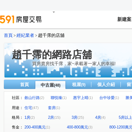
新建案
首頁
經紀業者
趙千霈的店舖
>
>
趙千霈的網路店舖
買房賣房找千霈，家~承載著一家人的幸福!
首頁
租屋
個人介紹
留
中古屋
(9)
(48)
社區：
敘山行路
聯悦臻
惠宇上晴
台中珍愛
勝
(2)
(1)
(1)
(1)
心之所向
富都匯
展裕榮耀
富旺天藍
雅
(1)
(1)
(1)
(1)
用途：
住宅
套房
(47)
(1)
理和 時光嶼
勝美樹廈
高鐵捷市城
美麗新世界
(1)
(1)
(1)
格局：
1房
2房
3房
4房
5房以
(2)
(15)
(25)
(4)
蔚藍海岸
國聚之見
勝美彩虹城
富宇綠都心
(1)
(1)
(2)
(1)
侑信千鳥格
大城仰雲
精銳香草天籟
總太2020
(2)
(1)
(2)
(
售金：
200-400萬元
400-800萬元
800-1200萬
(1)
(3)