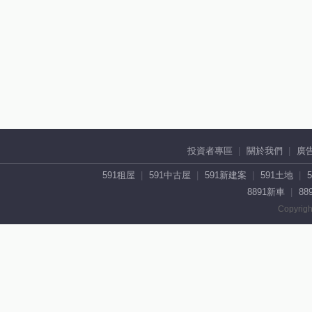
投資者專區
關於我們
廣
591租屋
591中古屋
591新建案
591土地
8891新車
88
Copyrigh